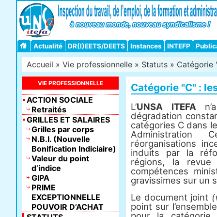
Actualité
DR(I)EETS/DEETS
Instances
INTEFP
Public
Accueil
»
Vie professionnelle
»
Statuts
»
Catégorie 
VIE PROFESSIONNELLE
Catégorie "C" : le
ACTION SOCIALE
L’
UNSA ITEFA
n’a
Retraités
dégradation constan
GRILLES ET SALAIRES
catégories C dans
Grilles par corps
Administration 
N.B.I. (Nouvelle
réorganisations in
Bonification Indiciaire)
induits par la réfo
Valeur du point
régions, la revu
d’indice
compétences minist
GIPA
gravissimes sur un s
PRIME
Le document joint
(
EXCEPTIONNELLE
point sur l’ensembl
POUVOIR D’ACHAT
pour la catégorie