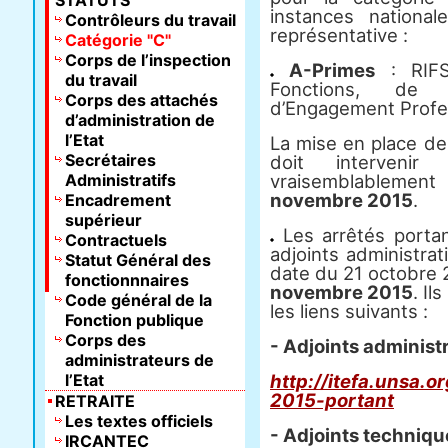
STATUTS
instances national
Contrôleurs du travail
représentative :
Catégorie "C"
Corps de l’inspection
A-Primes
: RIFS
du travail
Fonctions, de S
Corps des attachés
d’Engagement Profe
d’administration de
l’Etat
La mise en place de
Secrétaires
doit interveni
Administratifs
vraisemblablement
novembre 2015
.
Encadrement
supérieur
Les arrêtés portan
Contractuels
adjoints administrat
Statut Général des
date du 21 octobre 
fonctionnnaires
novembre 2015
. Il
Code général de la
les liens suivants :
Fonction publique
Corps des
- Adjoints administr
administrateurs de
l’Etat
http://itefa.unsa.
2015-portant
RETRAITE
Les textes officiels
- Adjoints techniqu
IRCANTEC