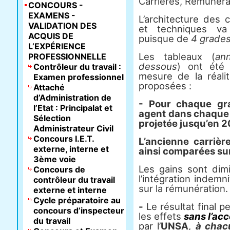
Carrières, Rémunéra
CONCOURS -
EXAMENS -
L’architecture des 
VALIDATION DES
et techniques va
ACQUIS DE
puisque de
4 grade
L’EXPÉRIENCE
Les tableaux (
an
PROFESSIONNELLE
dessous
) ont été
Contrôleur du travail :
mesure de la réali
Examen professionnel
proposées :
Attaché
d’Administration de
- Pour chaque grad
l’Etat : Principalat et
agent dans chaque
Sélection
projetée jusqu’en 
Administrateur Civil
Concours I.E.T.
L’ancienne carrièr
externe, interne et
ainsi comparées sur
3ème voie
Les gains sont dim
Concours de
l’intégration indemn
contrôleur du travail
sur la rémunération.
externe et interne
Cycle préparatoire au
-
Le résultat final p
concours d’inspecteur
les effets
sans l’ac
du travail
par l’
UNSA
,
à chac