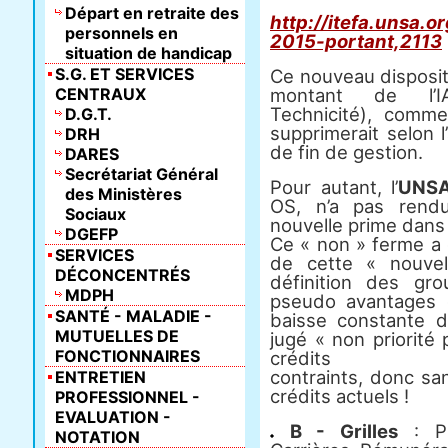
Départ en retraite des
http://itefa.unsa.
personnels en
2015-portant,2113
situation de handicap
S.G. ET SERVICES
Ce nouveau disposi
CENTRAUX
montant de l’IAT
Technicité), comme 
D.G.T.
supprimerait selon l
DRH
de fin de gestion.
DARES
Secrétariat Général
Pour autant, l’
UNSA
des Ministères
OS, n’a pas rendu
Sociaux
nouvelle prime dans
DGEFP
Ce « non » ferme a 
SERVICES
de cette « nouve
DÉCONCENTRÉS
définition des gr
MDPH
pseudo avantages 
SANTÉ - MALADIE -
baisse constante d
MUTUELLES DE
jugé « non priorité
FONCTIONNAIRES
crédits
contraints, donc sa
ENTRETIEN
crédits actuels !
PROFESSIONNEL -
EVALUATION -
B - Grilles
: PP
NOTATION