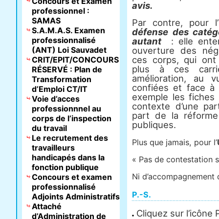
Concours et Examen
avis.
professionnel :
SAMAS
Par contre, pour l’
S.A.M.A.S. Examen
défense des catég
professionnalisé
autant
: elle ent
(ANT) Loi Sauvadet
ouverture des négo
ces corps, qui on
CRIT/EPIT/CONCOURS
plus à ces carr
RÉSERVÉ : Plan de
amélioration, au 
Transformation
confiées et face à 
d’Emploi CT/IT
exemple les fiches 
Voie d’acces
contexte d’une part
professionnnel au
part de la réforme 
corps de l’inspection
publiques.
du travail
Le recrutement des
Plus que jamais, pour l’
travailleurs
handicapés dans la
« Pas de contestation st
fonction publique
Ni d’accompagnement d
Concours et examen
professionnalisé
P.-S.
Adjoints Administratifs
Attaché
Cliquez sur l’icône
d’Administration de