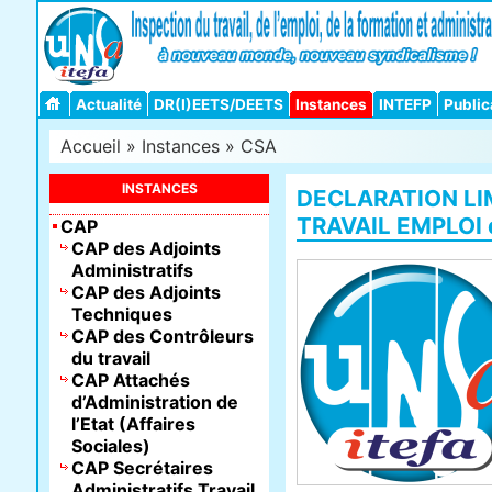
Actualité
DR(I)EETS/DEETS
Instances
INTEFP
Public
Accueil
»
Instances
»
CSA
INSTANCES
DECLARATION LI
TRAVAIL EMPLOI d
CAP
CAP des Adjoints
Administratifs
CAP des Adjoints
Techniques
CAP des Contrôleurs
du travail
CAP Attachés
d’Administration de
l’Etat (Affaires
Sociales)
CAP Secrétaires
Administratifs Travail