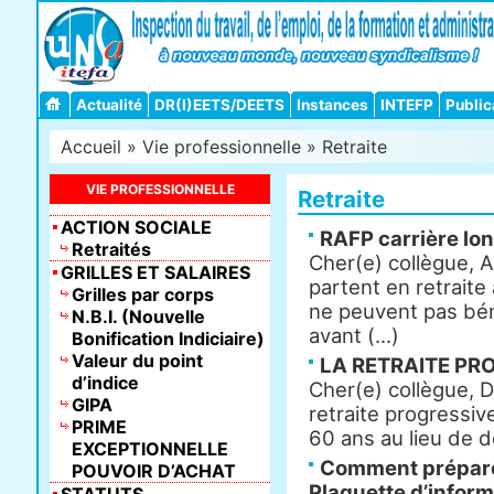
Actualité
DR(I)EETS/DEETS
Instances
INTEFP
Public
Accueil
»
Vie professionnelle
» Retraite
VIE PROFESSIONNELLE
Retraite
ACTION SOCIALE
RAFP carrière lo
Retraités
Cher(e) collègue, A
GRILLES ET SALAIRES
partent en retraite
Grilles par corps
ne peuvent pas bén
N.B.I. (Nouvelle
avant (...)
Bonification Indiciaire)
Valeur du point
LA RETRAITE PR
d’indice
Cher(e) collègue, D
GIPA
retraite progressiv
PRIME
60 ans au lieu de de
EXCEPTIONNELLE
Comment préparer
POUVOIR D’ACHAT
Plaquette d’inform