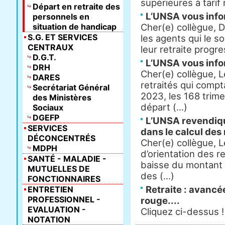
supérieures à tarif 
Départ en retraite des
L’UNSA vous inf
personnels en
situation de handicap
Cher(e) collègue, 
S.G. ET SERVICES
les agents qui le 
CENTRAUX
leur retraite progre
D.G.T.
L’UNSA vous inf
DRH
Cher(e) collègue, L
DARES
retraités qui compt
Secrétariat Général
2023, les 168 trime
des Ministères
départ (...)
Sociaux
DGEFP
L’UNSA revendiqu
SERVICES
dans le calcul des 
DÉCONCENTRÉS
Cher(e) collègue, L
MDPH
d’orientation des r
SANTÉ - MALADIE -
baisse du montant 
MUTUELLES DE
des (...)
FONCTIONNAIRES
Retraite : avancé
ENTRETIEN
PROFESSIONNEL -
rouge....
EVALUATION -
Cliquez ci-dessus !
NOTATION