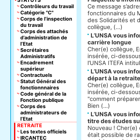
STATUTS
Ce message s’adre
Contrôleurs du travail
Catégorie "C"
fonctionnaires du M
Corps de l’inspection
des Solidarités et 
du travail
collègue, (...)
Corps des attachés
L’UNSA vous infor
d’administration de
carrière longue
l’Etat
Cher(e) collègue, En
Secrétaires
insérée, ci-dessous
Administratifs
Encadrement
l’UNSA ITEFA intitulé
supérieur
L’UNSA vous inf
Contractuels
départ à la retraite
Statut Général des
Cher(e) collègue, En
fonctionnnaires
insérée, ci-dessous
Code général de la
"comment préparer 
Fonction publique
Bien (...)
Corps des
administrateurs de
L’UNSA vous infor
l’Etat
titre des études s
RETRAITE
Nouveau ! Cher(e) c
Les textes officiels
était possible de r
IRCANTEC