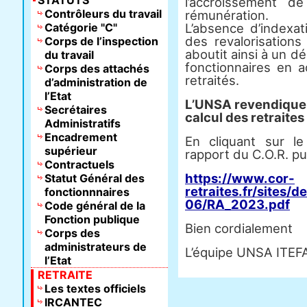
STATUTS
l’accroissement d
Contrôleurs du travail
rémunération.
Catégorie "C"
L’absence d’indexati
des revalorisatio
Corps de l’inspection
aboutit ainsi à un 
du travail
fonctionnaires en a
Corps des attachés
retraités.
d’administration de
l’Etat
L’UNSA revendique l
Secrétaires
calcul des retraites
Administratifs
Encadrement
En cliquant sur le
supérieur
rapport du C.O.R. pu
Contractuels
https://www.cor-
Statut Général des
retraites.fr/sites/d
fonctionnnaires
06/RA_2023.pdf
Code général de la
Fonction publique
Bien cordialement
Corps des
administrateurs de
L’équipe UNSA ITEF
l’Etat
RETRAITE
Les textes officiels
IRCANTEC