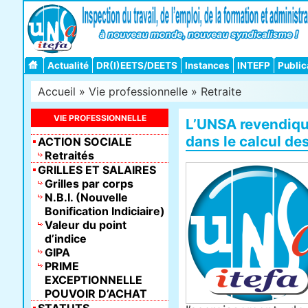
Actualité
DR(I)EETS/DEETS
Instances
INTEFP
Public
Accueil
»
Vie professionnelle
»
Retraite
VIE PROFESSIONNELLE
L’UNSA revendique
dans le calcul des
ACTION SOCIALE
Retraités
GRILLES ET SALAIRES
Grilles par corps
N.B.I. (Nouvelle
Bonification Indiciaire)
Valeur du point
d’indice
GIPA
PRIME
EXCEPTIONNELLE
POUVOIR D’ACHAT