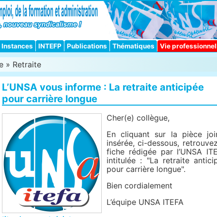
Instances
INTEFP
Publications
Thématiques
Vie professionnel
e
»
Retraite
L’UNSA vous informe : La retraite anticipée
pour carrière longue
Cher(e) collègue,
En cliquant sur la pièce joi
insérée, ci-dessous, retrouvez
fiche rédigée par l’UNSA IT
intitulée : "La retraite antici
pour carrière longue".
Bien cordialement
L’équipe UNSA ITEFA