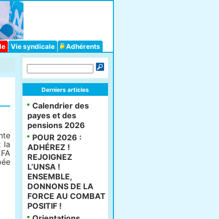
le
Vie syndicale
Adhérents
Derniers articles
Calendrier des
payes et des
pensions 2026
nte
POUR 2026 :
 la
ADHÉREZ !
EFA
REJOIGNEZ
pée
L’UNSA !
ENSEMBLE,
DONNONS DE LA
FORCE AU COMBAT
POSITIF !
Orientations