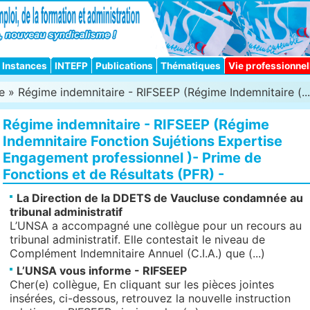
Instances
INTEFP
Publications
Thématiques
Vie professionnel
e
» Régime indemnitaire - RIFSEEP (Régime Indemnitaire (...
Régime indemnitaire - RIFSEEP (Régime
Indemnitaire Fonction Sujétions Expertise
Engagement professionnel )- Prime de
Fonctions et de Résultats (PFR) -
La Direction de la DDETS de Vaucluse condamnée au
tribunal administratif
L’UNSA a accompagné une collègue pour un recours au
tribunal administratif. Elle contestait le niveau de
Complément Indemnitaire Annuel (C.I.A.) que (...)
L’UNSA vous informe - RIFSEEP
Cher(e) collègue, En cliquant sur les pièces jointes
insérées, ci-dessous, retrouvez la nouvelle instruction