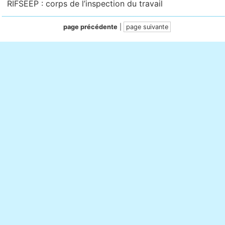
RIFSEEP : corps de l’inspection du travail
page précédente
|
page suivante