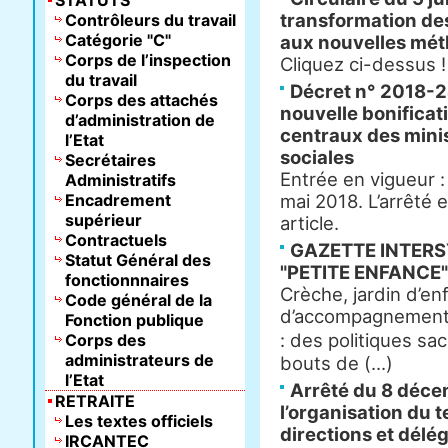
STATUTS
transformation des
Contrôleurs du travail
Catégorie "C"
aux nouvelles mét
Corps de l’inspection
Cliquez ci-dessus !
du travail
Décret n° 2018-24
Corps des attachés
nouvelle bonificati
d’administration de
centraux des minis
l’Etat
sociales
Secrétaires
Entrée en vigueur :
Administratifs
Encadrement
mai 2018. L’arrêté 
supérieur
article.
Contractuels
GAZETTE INTERS
Statut Général des
"PETITE ENFANCE"
fonctionnnaires
Crèche, jardin d’enf
Code général de la
d’accompagnement f
Fonction publique
: des politiques s
Corps des
administrateurs de
bouts de (...)
l’Etat
Arrêté du 8 décem
RETRAITE
l’organisation du t
Les textes officiels
directions et délé
IRCANTEC