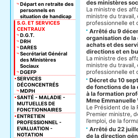
des ministères so
Départ en retraite des
La ministre des affa
personnels en
ministre du travail,
situation de handicap
professionnelle et du
S.G. ET SERVICES
CENTRAUX
Arrêté du 9 déce
D.G.T.
organisation de la
DRH
achats et des serv
DARES
directions et en b
Secrétariat Général
La ministre des affa
des Ministères
ministre du travail,
Sociaux
professionnelle et du
DGEFP
SERVICES
Décret du 10 sep
DÉCONCENTRÉS
de fonctions de la
MDPH
à la formation prof
SANTÉ - MALADIE -
Mme Emmanuelle
MUTUELLES DE
Le Président de la 
FONCTIONNAIRES
Premier ministre, de
ENTRETIEN
l’emploi, de la form
PROFESSIONNEL -
EVALUATION -
Arrêté du 22 juill
NOTATION
de la direction gén