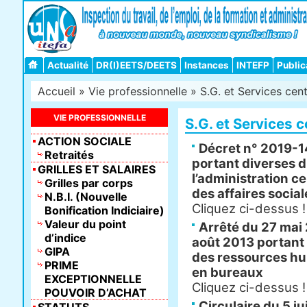
Actualité
DR(I)EETS/DEETS
Instances
INTEFP
Public
Accueil
»
Vie professionnelle
» S.G. et Services cen
VIE PROFESSIONNELLE
S.G. et Services 
ACTION SOCIALE
Décret n° 2019-
Retraités
portant diverses d
GRILLES ET SALAIRES
l’administration c
Grilles par corps
des affaires social
N.B.I. (Nouvelle
Cliquez ci-dessus !
Bonification Indiciaire)
Valeur du point
Arrêté du 27 mai 
d’indice
août 2013 portant 
GIPA
des ressources hu
PRIME
en bureaux
EXCEPTIONNELLE
Cliquez ci-dessus !
POUVOIR D’ACHAT
Circulaire du 5 ju