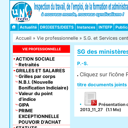
Actualité
DR(I)EETS/DEETS
Instances
INTEFP
Public
Accueil
»
Vie professionnelle
»
S.G. et Services cen
VIE PROFESSIONNELLE
SG des ministère
ACTION SOCIALE
P.-S.
Retraités
GRILLES ET SALAIRES
Cliquez sur l’icône
Grilles par corps
N.B.I. (Nouvelle
titre documents joints
Bonification Indiciaire)
Valeur du point
d’indice
GIPA
Présentation 
2013_11_27
(1.1 Mo)
PRIME
EXCEPTIONNELLE
POUVOIR D’ACHAT