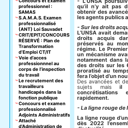
Concours et Examen
- L’UNSA poursuiv
qu’il n’y ait pas 
professionnel :
obtenir des avancée
SAMAS
les agents publics 
S.A.M.A.S. Examen
professionnalisé
- Sur les droits acq
(ANT) Loi Sauvadet
L’UNSA avait dema
CRIT/EPIT/CONCOURS
droits acquis da
RÉSERVÉ : Plan de
préservés au mo
Transformation
régime. Le Premier
d’Emploi CT/IT
un mécanisme avan
Voie d’acces
notamment dans la
professionnnel au
des droits sur les 
corps de l’inspection
proratisé au temps
du travail
fera l’objet d’un n
Le recrutement des
Des avancées et de
travailleurs
sujets mais
il
handicapés dans la
concrétisations
rapidement.
fonction publique
Concours et examen
- La ligne rouge de 
professionnalisé
Adjoints Administratifs
La ligne rouge d’un
Attaché
dès 2022 l’ensemb
d’Administration de