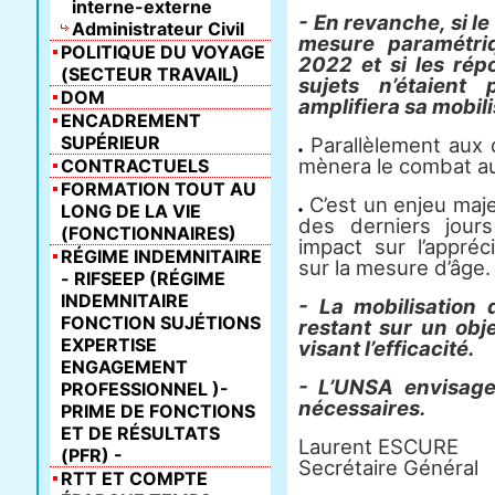
interne-externe
- En revanche, si l
Administrateur Civil
mesure paramétriq
POLITIQUE DU VOYAGE
2022 et si les rép
(SECTEUR TRAVAIL)
sujets n’étaient
DOM
amplifiera sa mobili
ENCADREMENT
SUPÉRIEUR
Parallèlement aux d
mènera le combat aup
CONTRACTUELS
FORMATION TOUT AU
C’est un enjeu maj
LONG DE LA VIE
des derniers jour
(FONCTIONNAIRES)
impact sur l’appré
RÉGIME INDEMNITAIRE
sur la mesure d’âge.
- RIFSEEP (RÉGIME
INDEMNITAIRE
- La mobilisation
FONCTION SUJÉTIONS
restant sur un obje
EXPERTISE
visant l’efficacité.
ENGAGEMENT
- L’UNSA envisage
PROFESSIONNEL )-
nécessaires.
PRIME DE FONCTIONS
ET DE RÉSULTATS
Laurent ESCURE
(PFR) -
Secrétaire Général
RTT ET COMPTE