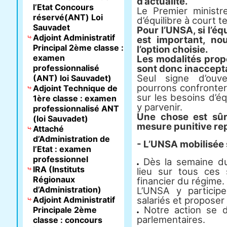
d’actualité.
l’Etat Concours
Le Premier minist
réservé(ANT) Loi
d’équilibre à court t
Sauvadet
Pour l’UNSA, si l’éq
Adjoint Administratif
est important, no
Principal 2ème classe :
l’option choisie.
examen
Les modalités propo
professionnalisé
sont donc inaccept
Seul signe d’ouv
(ANT) loi Sauvadet)
pourrons confronter
Adjoint Technique de
sur les besoins d’é
1ère classe : examen
y parvenir.
professionnalisé ANT
Une chose est sûr
(loi Sauvadet)
mesure punitive rep
Attaché
d’Administration de
- L’UNSA mobilisée 
l’Etat : examen
professionnel
Dès la semaine du 
IRA (Instituts
lieu sur tous ces s
Régionaux
financier du régime.
d’Administration)
L’UNSA y participe
Adjoint Administratif
salariés et proposer
Notre action se d
Principale 2ème
parlementaires.
classe : concours