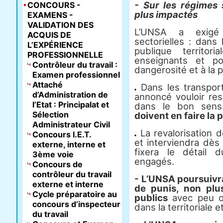
- Sur les régimes 
CONCOURS -
plus impactés
EXAMENS -
VALIDATION DES
L’UNSA a exigé
ACQUIS DE
sectorielles : dans
L’EXPÉRIENCE
publique territor
PROFESSIONNELLE
enseignants et p
Contrôleur du travail :
dangerosité et à la p
Examen professionnel
Attaché
Dans les transport
d’Administration de
annoncé vouloir res
l’Etat : Principalat et
dans le bon sen
Sélection
doivent en faire la
Administrateur Civil
La revalorisation 
Concours I.E.T.
et interviendra dès
externe, interne et
fixera le détail 
3ème voie
engagés.
Concours de
contrôleur du travail
- L’UNSA poursuivra 
externe et interne
de punis, non plu
Cycle préparatoire au
publics
avec peu ou
concours d’inspecteur
dans la territoriale et
du travail