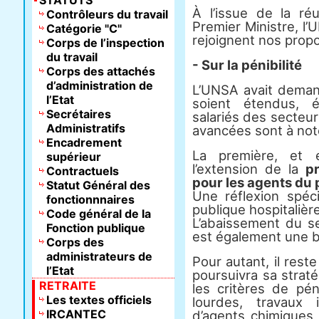
STATUTS
À l’issue de la r
Contrôleurs du travail
Premier Ministre, l
Catégorie "C"
rejoignent nos propo
Corps de l’inspection
du travail
- Sur la pénibilité
Corps des attachés
d’administration de
L’UNSA avait demand
l’Etat
soient étendus, é
Secrétaires
salariés des secteu
Administratifs
avancées sont à note
Encadrement
La première, et e
supérieur
l’extension de la
pr
Contractuels
pour les agents du 
Statut Général des
Une réflexion spéci
fonctionnnaires
publique hospitalière
Code général de la
L’abaissement du se
Fonction publique
est également une 
Corps des
administrateurs de
Pour autant, il rest
l’Etat
poursuivra sa strat
RETRAITE
les critères de pén
Les textes officiels
lourdes, travaux 
IRCANTEC
d’agents chimiques