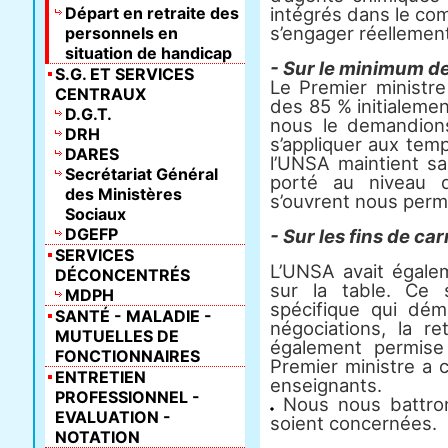
Départ en retraite des
intégrés dans le com
s’engager réellement 
personnels en
situation de handicap
- Sur le minimum d
S.G. ET SERVICES
Le Premier ministre
CENTRAUX
des 85 % initialeme
D.G.T.
nous le demandions
DRH
s’appliquer aux temp
DARES
l’UNSA maintient 
Secrétariat Général
porté au niveau 
des Ministères
s’ouvrent nous perm
Sociaux
DGEFP
- Sur les fins de car
SERVICES
L’UNSA avait égale
DÉCONCENTRÉS
sur la table. Ce 
MDPH
spécifique qui dém
SANTÉ - MALADIE -
négociations, la re
MUTUELLES DE
également permise
FONCTIONNAIRES
Premier ministre a c
ENTRETIEN
enseignants.
PROFESSIONNEL -
Nous nous battron
EVALUATION -
soient concernées.
NOTATION