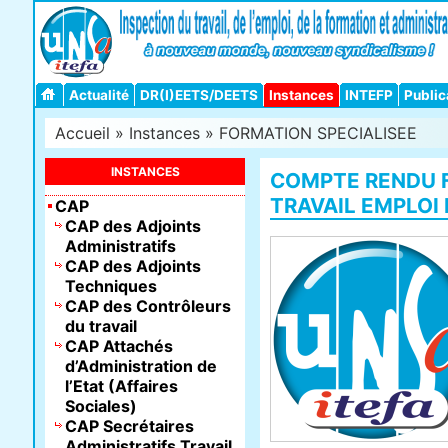
Actualité
DR(I)EETS/DEETS
Instances
INTEFP
Public
Accueil
»
Instances
»
FORMATION SPECIALISEE
INSTANCES
COMPTE RENDU F
TRAVAIL EMPLOI 
CAP
CAP des Adjoints
Administratifs
CAP des Adjoints
Techniques
CAP des Contrôleurs
du travail
CAP Attachés
d’Administration de
l’Etat (Affaires
Sociales)
CAP Secrétaires
Administratifs Travail