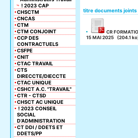
! 2023 CAP
titre documents joints
CHSCTM
CNCAS
CTM
CTM CONJOINT
CR FORMATION
CCP DES
15 MAI 2025
(204.1 ko
CONTRACTUELS
CSFPE
CNIT
CTAC TRAVAIL
CTS
DIRECCTE/DIECCTE
CTAC UNIQUE
CSHCT A.C. "TRAVAIL"
CTR - CTSD
CHSCT AC UNIQUE
! 2023 CONSEIL
SOCIAL
D’ADMINISTRATION
CT DDI / DDETS ET
DDETS/PP