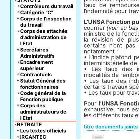
STATUTS
taux de rembourse
Contrôleurs du travail
l’indemnité pour trava
Catégorie "C"
Corps de l’inspection
L’UNSA Fonction pu
du travail
courrier
(voir au bas
Corps des attachés
ministre de la fonct
d’administration de
la révision de plu
l’Etat
certains n’ont pas
Secrétaires
notamment :
Administratifs
• L’indice plafond p
Encadrement
interministérielle de
supérieur
• Les taux des i
Contractuels
modalités de rembo
• Les taux des inde
Statut Général des
certains travaux spé
fonctionnnaires
• Les taux pour tra
Code général de la
Fonction publique
Pour
l’UNSA Foncti
Corps des
exhaustive, nous es
administrateurs de
les différents taux 
l’Etat
RETRAITE
titre documents joints
Les textes officiels
IRCANTEC