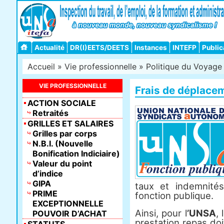
Actualité
DR(I)EETS/DEETS
Instances
INTEFP
Public
Accueil
»
Vie professionnelle
»
Politique du Voyage 
VIE PROFESSIONNELLE
Frais de déplacem
ACTION SOCIALE
Retraités
GRILLES ET SALAIRES
Grilles par corps
N.B.I. (Nouvelle
Bonification Indiciaire)
Valeur du point
d’indice
GIPA
taux et indemnité
PRIME
fonction publique.
EXCEPTIONNELLE
Ainsi, pour l
’UNSA
,
POUVOIR D’ACHAT
prestation repas doi