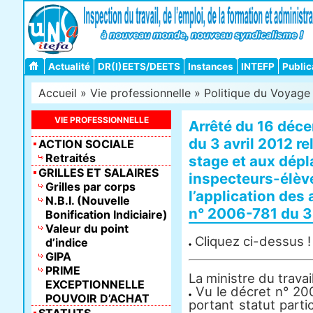
Actualité
DR(I)EETS/DEETS
Instances
INTEFP
Public
Accueil
»
Vie professionnelle
»
Politique du Voyage 
VIE PROFESSIONNELLE
Arrêté du 16 déce
du 3 avril 2012 re
ACTION SOCIALE
Retraités
stage et aux dép
GRILLES ET SALAIRES
inspecteurs-élève
Grilles par corps
l’application des 
N.B.I. (Nouvelle
n° 2006-781 du 3 
Bonification Indiciaire)
Valeur du point
Cliquez ci-dessus !
d’indice
GIPA
PRIME
La ministre du travail
EXCEPTIONNELLE
Vu le décret n° 20
POUVOIR D’ACHAT
portant statut parti