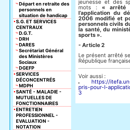
jeunesse et des s
Départ en retraite des
mots :
« arrêté
personnels en
l’application du d
situation de handicap
2006 modifié et p
S.G. ET SERVICES
personnels civils d
CENTRAUX
la santé, du minist
D.G.T.
sports ».
DRH
DARES
- Article 2
Secrétariat Général
Le présent arrêté ser
des Ministères
République français
Sociaux
DGEFP
SERVICES
Voir aussi :
DÉCONCENTRÉS
https://itefa.
MDPH
pris-pour-l-applic
SANTÉ - MALADIE -
3
MUTUELLES DE
FONCTIONNAIRES
ENTRETIEN
PROFESSIONNEL -
EVALUATION -
NOTATION