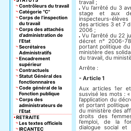
STATUTS
travail ;
Contrôleurs du travail
Vu l’arrêté du 3 avr
Catégorie "C"
stage et aux dé
Corps de l’inspection
inspecteurs-élèves d
du travail
des articles 3 et 7 
Corps des attachés
2006 ;
d’administration de
Vu l’arrêté du 22 ju
décret n° 2006-78
l’Etat
portant politique d
Secrétaires
ministère des solida
Administratifs
du travail, du minist
Encadrement
supérieur
Arrête :
Contractuels
Statut Général des
- Article 1
fonctionnnaires
Code général de la
Aux articles 1er e
Fonction publique
susvisé les mots : «
l’application du déc
Corps des
et portant politiqu
administrateurs de
du ministère des aff
l’Etat
droits des femmes
RETRAITE
l’emploi, de la f
Les textes officiels
dialogue social et 
IRCANTEC