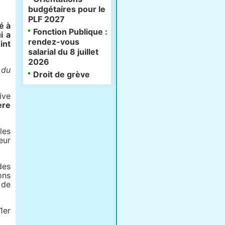
budgétaires pour le
PLF 2027
é à
Fonction Publique :
i a
rendez-vous
int
salarial du 8 juillet
2026
 du
Droit de grève
ive
ère
les
eur
des
ons
 de
1er