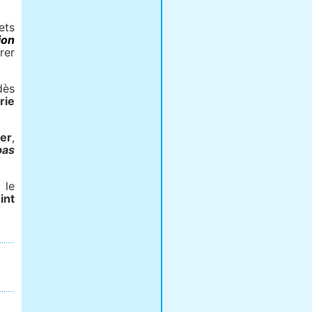
ets
ion
rer
dès
rie
cer
,
pas
 le
int