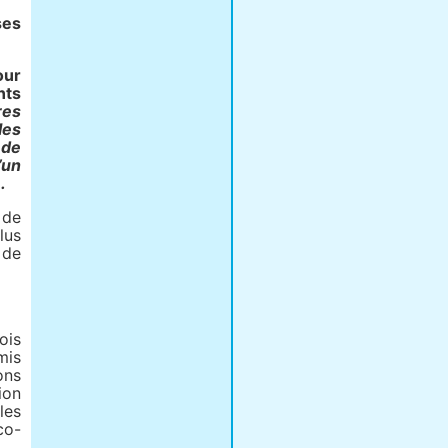
ses
our
nts
res
les
 de
’un
.
 de
lus
 de
ois
mis
ons
ion
les
co-