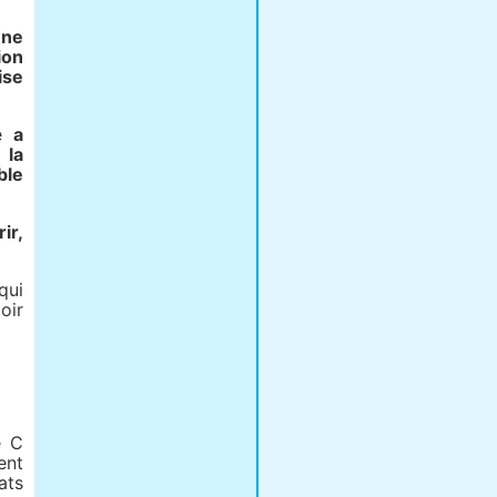
une
ion
ise
ue
a
 la
ble
ir,
qui
oir
e C
ent
ats