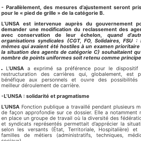
- Parallèlement, des mesures d’ajustement seront pri
pour le « pied de grille » de la catégorie B.
L’UNSA est intervenue auprès du gouvernement p
demander une modification du reclassement des age
avec conservation de leur échelon,
quand d’aut
organisations syndicales (CGT, FO, Solidaires, FSU : 
mêmes qui avaient été hostiles à un examen prioritaire
la situation des agents de catégorie C) souhaitaient qu
nombre de points uniformes soit retenu comme principe
L’
UNSA
a exprimé sa préférence pour le dispositif
restructuration des carrières qui, globalement, est p
bénéfique aux personnels et ouvre des possibilités
meilleur déroulement de carrière.
-L’UNSA : solidarité et pragmatisme
L’UNSA
Fonction publique a travaillé pendant plusieurs m
de façon approfondie sur ce dossier. Elle a notamment 
en place un groupe de travail où la diversité des fédérati
et syndicats représentés permettait d’apprécier la situat
selon les versants (État, Territoriale, Hospitalière) et 
familles de métiers (administratifs, techniques, médi
sociaux).