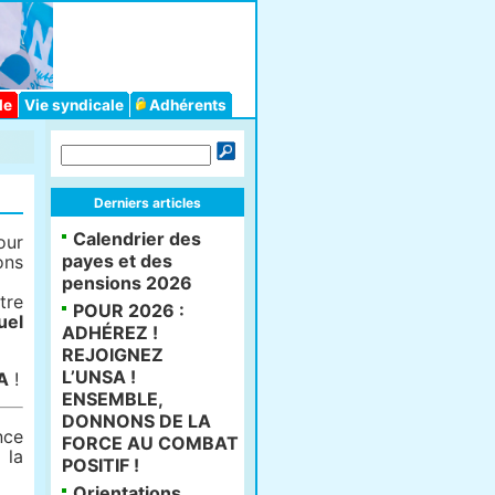
le
Vie syndicale
Adhérents
Derniers articles
Calendrier des
our
payes et des
ons
pensions 2026
tre
POUR 2026 :
uel
ADHÉREZ !
REJOIGNEZ
L’UNSA !
A
!
ENSEMBLE,
DONNONS DE LA
nce
FORCE AU COMBAT
 la
POSITIF !
Orientations