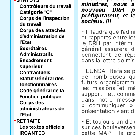
STATUTS
ministres, nous 
Contrôleurs du travail
nouveau DRH pa
Catégorie "C"
préfigurateur, et 
Corps de l’inspection
sociaux. !!!
du travail
Corps des attachés
- Il faudra que l’adm
d’administration de
et rapports entre le
l’Etat
le DRH par intérim 
Secrétaires
général assurera 
Administratifs
permettant de rép
dans la lettre de mis
Encadrement
supérieur
- L’UNSA- Itefa se 
Contractuels
de nombreuses que
Statut Général des
futurs organigramm
fonctionnnaires
les missions et mé
Code général de la
support : et, comme
Fonction publique
dans notre messag
Corps des
« communiquer » 
administrateurs de
présentation vient d
l’Etat
RETRAITE
- Et toujours un dia
Les textes officiels
sur ces bouleversem
cette MAP : le pr
IRCANTEC