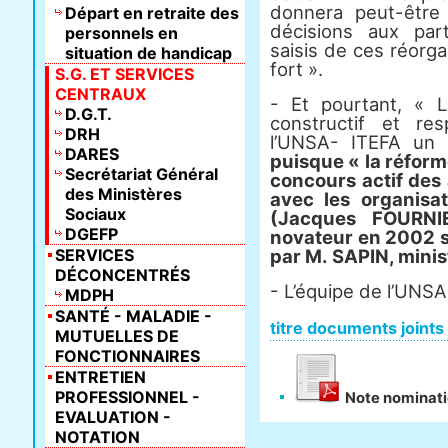
donnera peut-être 
Départ en retraite des
décisions aux par
personnels en
saisis de ces réorga
situation de handicap
fort ».
S.G. ET SERVICES
CENTRAUX
- Et pourtant, « L
D.G.T.
constructif et r
DRH
l’UNSA- ITEFA un p
DARES
puisque « la réforme
Secrétariat Général
concours actif des 
des Ministères
avec les organisa
Sociaux
(Jacques FOURNIE
DGEFP
novateur en 2002 su
SERVICES
par M. SAPIN, minist
DÉCONCENTRÉS
- L’équipe de l’UNSA 
MDPH
SANTÉ - MALADIE -
titre documents joints
MUTUELLES DE
FONCTIONNAIRES
ENTRETIEN
PROFESSIONNEL -
Note nominati
EVALUATION -
NOTATION