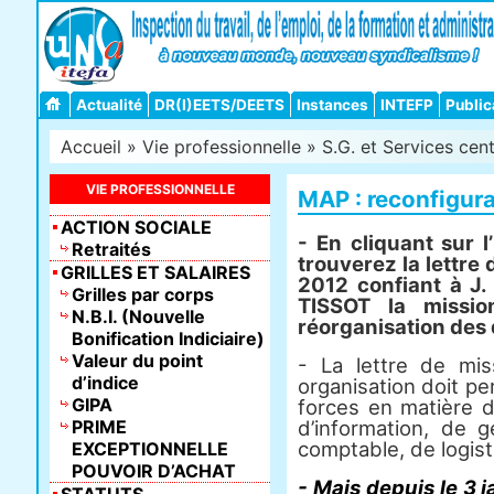
Actualité
DR(I)EETS/DEETS
Instances
INTEFP
Public
Accueil
»
Vie professionnelle
»
S.G. et Services cen
VIE PROFESSIONNELLE
MAP : reconfigura
ACTION SOCIALE
- En cliquant sur l
Retraités
trouverez la lettre
GRILLES ET SALAIRES
2012 confiant à J
Grilles par corps
TISSOT la missio
N.B.I. (Nouvelle
réorganisation des 
Bonification Indiciaire)
Valeur du point
- La lettre de mis
d’indice
organisation doit p
GIPA
forces en matière 
PRIME
d’information, de g
comptable, de logist
EXCEPTIONNELLE
POUVOIR D’ACHAT
- Mais depuis le 3 