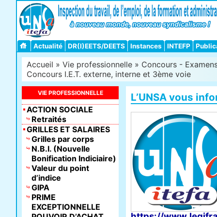
Actualité
DR(I)EETS/DEETS
Instances
INTEFP
Public
Accueil
»
Vie professionnelle
»
Concours - Examens -
Concours I.E.T. externe, interne et 3ème voie
VIE PROFESSIONNELLE
L’UNSA vous inf
ACTION SOCIALE
Retraités
GRILLES ET SALAIRES
Grilles par corps
N.B.I. (Nouvelle
Bonification Indiciaire)
Valeur du point
d’indice
GIPA
PRIME
EXCEPTIONNELLE
https://www.legifr
POUVOIR D’ACHAT