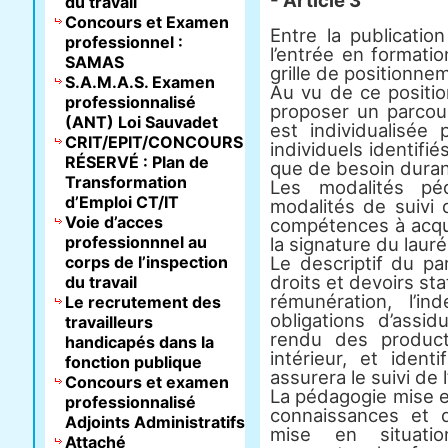
- Article 3
du travail
Concours et Examen
Entre la publicatio
professionnel :
l’entrée en formati
SAMAS
grille de positionne
S.A.M.A.S. Examen
Au vu de ce positio
professionnalisé
proposer un parcou
(ANT) Loi Sauvadet
est individualisée
CRIT/EPIT/CONCOURS
individuels identifi
RÉSERVÉ : Plan de
que de besoin durant
Transformation
Les modalités pé
d’Emploi CT/IT
modalités de suivi 
Voie d’acces
compétences à acqué
professionnnel au
la signature du lauré
corps de l’inspection
Le descriptif du pa
droits et devoirs st
du travail
rémunération, l’i
Le recrutement des
obligations d’assi
travailleurs
rendu des product
handicapés dans la
intérieur, et ident
fonction publique
assurera le suivi de l
Concours et examen
La pédagogie mise 
professionnalisé
connaissances et d
Adjoints Administratifs
mise en situatio
Attaché