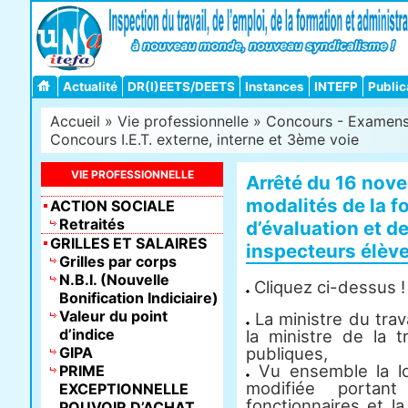
Actualité
DR(I)EETS/DEETS
Instances
INTEFP
Public
Accueil
»
Vie professionnelle
»
Concours - Examens -
Concours I.E.T. externe, interne et 3ème voie
VIE PROFESSIONNELLE
Arrêté du 16 nove
modalités de la f
ACTION SOCIALE
Retraités
d’évaluation et de
GRILLES ET SALAIRES
inspecteurs élève
Grilles par corps
N.B.I. (Nouvelle
Cliquez ci-dessus !
Bonification Indiciaire)
Valeur du point
La ministre du travai
d’indice
la ministre de la t
GIPA
publiques,
Vu ensemble la lo
PRIME
modifiée portant
EXCEPTIONNELLE
fonctionnaires et l
POUVOIR D’ACHAT