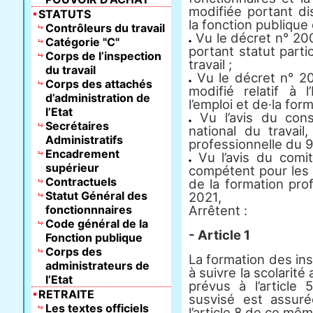
modifiée portant dis
STATUTS
la fonction publique d
Contrôleurs du travail
Vu le décret n° 20
Catégorie "C"
portant statut parti
Corps de l’inspection
travail ;
du travail
Vu le décret n° 
Corps des attachés
modifié relatif à l
d’administration de
l’emploi et de·la for
l’Etat
Vu l’avis du consei
Secrétaires
national du travail
Administratifs
professionnelle du 
Encadrement
Vu l’avis du comité
supérieur
compétent pour les s
Contractuels
de la formation pro
Statut Général des
2021,
fonctionnnaires
Arrêtent :
Code général de la
- Article 1
Fonction publique
Corps des
La formation des in
administrateurs de
à suivre la scolarité
l’Etat
prévus à l’articl
RETRAITE
susvisé est assuré
Les textes officiels
l’article 8 de ce mêm