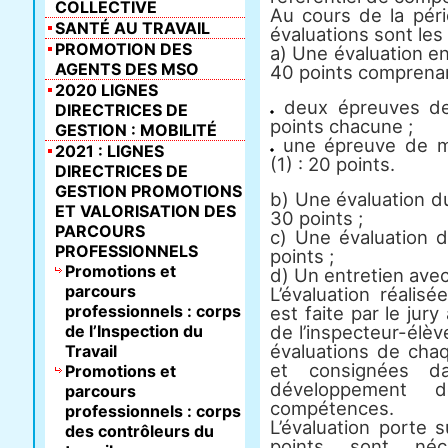
COLLECTIVE
Au cours de la pér
SANTÉ AU TRAVAIL
évaluations sont les
PROMOTION DES
a) Une évaluation en
AGENTS DES MSO
40 points comprenan
2020 LIGNES
deux épreuves de 
DIRECTRICES DE
points chacune ;
GESTION : MOBILITÉ
une épreuve de mis
2021 : LIGNES
(1) : 20 points.
DIRECTRICES DE
GESTION PROMOTIONS
b) Une évaluation d
ET VALORISATION DES
30 points ;
PARCOURS
c) Une évaluation 
PROFESSIONNELS
points ;
Promotions et
d) Un entretien avec
parcours
L’évaluation réali
professionnels : corps
est faite par le jury
de l’Inspection du
de l’inspecteur-élèv
évaluations de chaq
Travail
et consignées d
Promotions et
développement 
parcours
compétences.
professionnels : corps
L’évaluation porte 
des contrôleurs du
points sont néc