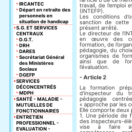
IRCANTEC
travail, de l’emploi 
Départ en retraite des
(INTEFP).
personnels en
Les conditions d’o
situation de handicap
sanction de cette 
présent arrêté.
S.G. ET SERVICES
Le directeur de l’I
CENTRAUX
en œuvre des c
D.G.T.
formation, de l’orga
DRH
pédagogie, du choix
DARES
organismes de forma
Secrétariat Général
ainsi que de l’o
des Ministères
l’évaluation.
Sociaux
DGEFP
- Article 2
SERVICES
DÉCONCENTRÉS
La formation prép
MDPH
d’inspecteur du t
pédagogie centré
SANTÉ - MALADIE -
« approche par les 
MUTUELLES DE
Elle comporte deux 
FONCTIONNAIRES
1. Une période de 
ENTRETIEN
des inspecteurs-élè
PROFESSIONNEL -
vise à faire ac
EVALUATION -