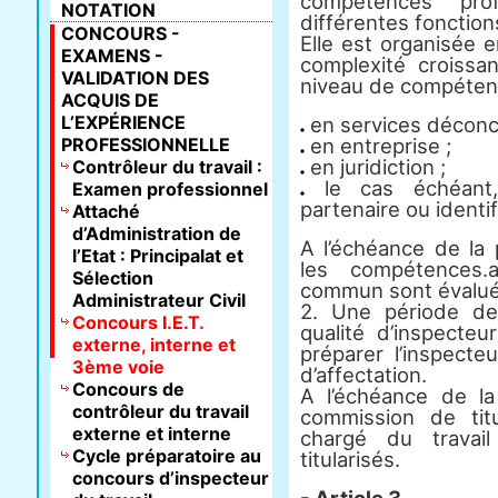
compétences pro
NOTATION
différentes fonctions
CONCOURS -
Elle est organisée 
EXAMENS -
complexité croiss
VALIDATION DES
niveau de compéten
ACQUIS DE
L’EXPÉRIENCE
en services déconc
PROFESSIONNELLE
en entreprise ;
en juridiction ;
Contrôleur du travail :
le cas échéant,
Examen professionnel
partenaire ou identi
Attaché
d’Administration de
A l’échéance de la
l’Etat : Principalat et
les compétences.
Sélection
commun sont évaluée
Administrateur Civil
2. Une période de
Concours I.E.T.
qualité d’inspecteu
externe, interne et
préparer l’inspect
3ème voie
d’affectation.
Concours de
A l’échéance de la
contrôleur du travail
commission de titu
externe et interne
chargé du travail
Cycle préparatoire au
titularisés.
concours d’inspecteur