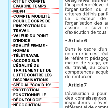
désigne les maîtres 
RTT ET COMPTE
L’inspecteur-élève 
ÉPARGNE TEMPS
l’organisation du 
MDPH
critères définis par
COMPTE MOBILITÉ
Le directeur de
POUR LE CORPS DE
l’organisation des 
L’INSPECTION DU
assure le suivi e
TRAVAIL
d’exécution de tous 
VALEUR DU POINT
- Article 6
D’INDICE
EGALITÉ FEMME -
Dans le cadre d’u
HOMME
un entretien est réa
TÉLÉTRAVAIL
le référent pédagog
ACCORD SUR
maitre de stage, en
L’ÉGALITÉ DE
du travail, au cou
TRAITEMENT ET DE
compétences acquise
LUTTE CONTRE LES
de renforcer.
DISCRIMINATIONS
- Article 7
SPÉCIAL "COVID 19"
PROTECTION
L’évaluation a pour 
FONCTIONNELLE
des connaissances
DÉONTOLOGIE
inspecteurs élève
NÉGOCIATION
référentiel de comp