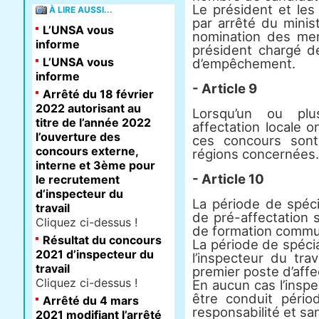
Le président et l
À LIRE AUSSI...
par arrêté du minist
L’UNSA vous
nomination des me
informe
président chargé d
L’UNSA vous
d’empêchement.
informe
- Article 9
Arrêté du 18 février
2022 autorisant au
Lorsqu’un ou plu
titre de l’année 2022
affectation locale o
l’ouverture des
ces concours sont
concours externe,
régions concernées.
interne et 3ème pour
- Article 10
le recrutement
d’inspecteur du
La période de spécia
travail
de pré-affectation s
Cliquez ci-dessus !
de formation comm
Résultat du concours
La période de spécia
2021 d’inspecteur du
l’inspecteur du trav
travail
premier poste d’affe
Cliquez ci-dessus !
En aucun cas l’inspe
être conduit pério
Arrêté du 4 mars
responsabilité et sa
2021 modifiant l’arrêté