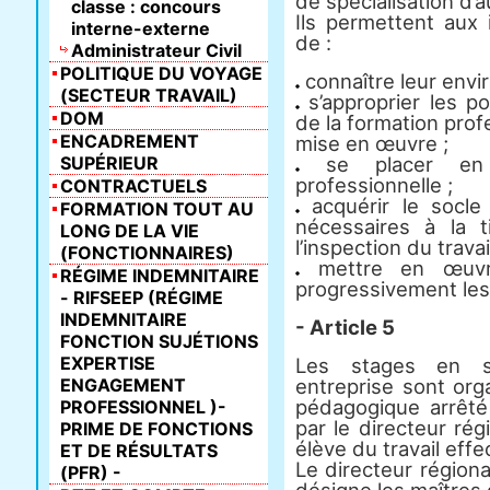
de spécialisation d’a
classe : concours
Ils permettent aux 
interne-externe
de :
Administrateur Civil
POLITIQUE DU VOYAGE
connaître leur envi
(SECTEUR TRAVAIL)
s’approprier les pol
DOM
de la formation prof
ENCADREMENT
mise en œuvre ;
SUPÉRIEUR
se placer en si
professionnelle ;
CONTRACTUELS
acquérir le socle 
FORMATION TOUT AU
nécessaires à la t
LONG DE LA VIE
l’inspection du travail
(FONCTIONNAIRES)
mettre en œuvre
RÉGIME INDEMNITAIRE
progressivement le
- RIFSEEP (RÉGIME
INDEMNITAIRE
- Article 5
FONCTION SUJÉTIONS
EXPERTISE
Les stages en s
ENGAGEMENT
entreprise sont org
pédagogique arrêté 
PROFESSIONNEL )-
par le directeur rég
PRIME DE FONCTIONS
élève du travail effe
ET DE RÉSULTATS
Le directeur régiona
(PFR) -