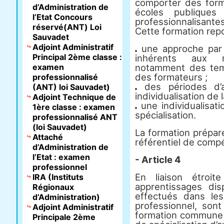
comporter des for
d’Administration de
écoles publiques
l’Etat Concours
professionnalisantes
réservé(ANT) Loi
Cette formation repo
Sauvadet
Adjoint Administratif
une approche par 
Principal 2ème classe :
inhérents aux mi
examen
notamment des tem
des formateurs ;
professionnalisé
des périodes d’a
(ANT) loi Sauvadet)
individualisation de 
Adjoint Technique de
une individualisat
1ère classe : examen
spécialisation.
professionnalisé ANT
(loi Sauvadet)
La formation prépar
Attaché
référentiel de compé
d’Administration de
l’Etat : examen
- Article 4
professionnel
En liaison étroi
IRA (Instituts
apprentissages dis
Régionaux
effectués dans les
d’Administration)
professionnel, sont
Adjoint Administratif
formation commune d
Principale 2ème