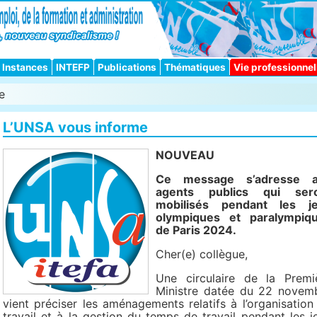
Instances
INTEFP
Publications
Thématiques
Vie professionnel
e
L’UNSA vous informe
NOUVEAU
Ce message s’adresse 
agents publics qui ser
mobilisés pendant les j
olympiques et paralympiq
de Paris 2024.
Cher(e) collègue,
Une circulaire de la Premi
Ministre datée du 22 novem
vient préciser les aménagements relatifs à l’organisation
travail et à la gestion du temps de travail pendant les j