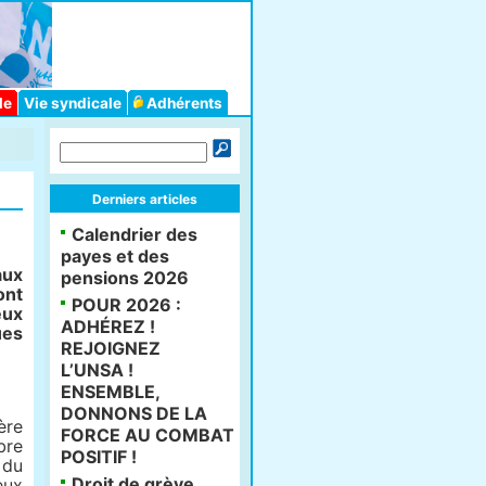
le
Vie syndicale
Adhérents
Derniers articles
Calendrier des
payes et des
aux
pensions 2026
ont
POUR 2026 :
eux
ADHÉREZ !
ues
REJOIGNEZ
L’UNSA !
ENSEMBLE,
DONNONS DE LA
ère
FORCE AU COMBAT
bre
POSITIF !
 du
Droit de grève
eux