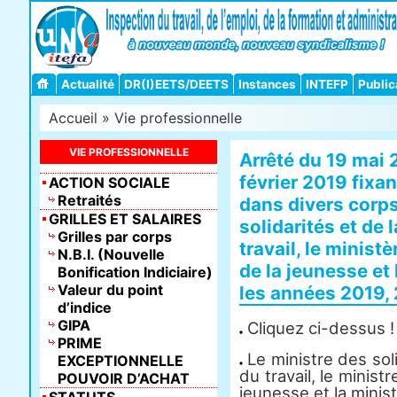
Actualité
DR(I)EETS/DEETS
Instances
INTEFP
Public
Accueil
»
Vie professionnelle
VIE PROFESSIONNELLE
Arrêté du 19 mai 
février 2019 fixa
ACTION SOCIALE
Retraités
dans divers corps
GRILLES ET SALAIRES
solidarités et de 
Grilles par corps
travail, le minist
N.B.I. (Nouvelle
de la jeunesse et
Bonification Indiciaire)
Valeur du point
les années 2019,
d’indice
GIPA
Cliquez ci-dessus !
PRIME
Le ministre des soli
EXCEPTIONNELLE
du travail, le minist
POUVOIR D’ACHAT
jeunesse et la minis