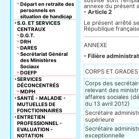
susvisé sont rempla
Départ en retraite des
annexe du présent a
personnels en
- Article 2
situation de handicap
Le présent arrêté ser
S.G. ET SERVICES
République français
CENTRAUX
D.G.T.
DRH
ANNEXE
DARES
Secrétariat Général
- Filière administra
des Ministères
Sociaux
CORPS ET GRADES
DGEFP
SERVICES
Corps des secrétair
DÉCONCENTRÉS
relevant des minist
MDPH
affaires sociales (
SANTÉ - MALADIE -
du 13 avril 2012)
MUTUELLES DE
FONCTIONNAIRES
Secrétaire administr
ENTRETIEN
supérieure
PROFESSIONNEL -
Secrétaire administr
EVALUATION -
exceptionnelle
NOTATION