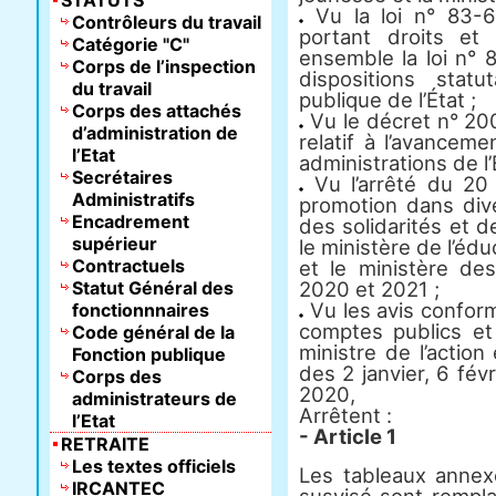
STATUTS
Vu la loi n° 83-6
Contrôleurs du travail
portant droits et 
Catégorie "C"
ensemble la loi n° 
Corps de l’inspection
dispositions statu
du travail
publique de l’État ;
Corps des attachés
Vu le décret n° 2
d’administration de
relatif à l’avancem
l’Etat
administrations de l’
Secrétaires
Vu l’arrêté du 20 
Administratifs
promotion dans dive
Encadrement
des solidarités et de
supérieur
le ministère de l’édu
Contractuels
et le ministère de
Statut Général des
2020 et 2021 ;
Vu les avis conform
fonctionnnaires
comptes publics et
Code général de la
ministre de l’actio
Fonction publique
des 2 janvier, 6 fév
Corps des
2020,
administrateurs de
Arrêtent :
l’Etat
- Article 1
RETRAITE
Les textes officiels
Les tableaux annexé
IRCANTEC