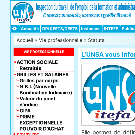
Actualité
DR(I)EETS/DEETS
Instances
INTEFP
Public
Accueil
»
Vie professionnelle
»
Statuts
VIE PROFESSIONNELLE
L’UNSA vous inf
ACTION SOCIALE
Retraités
GRILLES ET SALAIRES
Grilles par corps
N.B.I. (Nouvelle
Bonification Indiciaire)
Valeur du point
d’indice
GIPA
PRIME
EXCEPTIONNELLE
POUVOIR D’ACHAT
Elle permet de défin