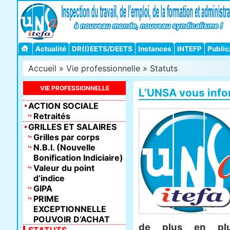
Actualité
DR(I)EETS/DEETS
Instances
INTEFP
Public
Accueil
»
Vie professionnelle
»
Statuts
VIE PROFESSIONNELLE
L’UNSA vous inf
ACTION SOCIALE
Retraités
GRILLES ET SALAIRES
Grilles par corps
N.B.I. (Nouvelle
Bonification Indiciaire)
Valeur du point
d’indice
GIPA
PRIME
EXCEPTIONNELLE
POUVOIR D’ACHAT
de plus en plu