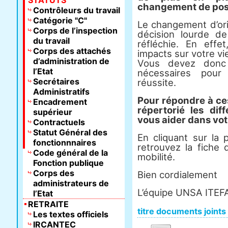
STATUTS
changement de post
Contrôleurs du travail
Catégorie "C"
Le changement d’ori
Corps de l’inspection
décision lourde d
du travail
réfléchie. En effe
Corps des attachés
impacts sur votre vi
d’administration de
Vous devez donc 
l’Etat
nécessaires pou
Secrétaires
réussite.
Administratifs
Pour répondre à ces
Encadrement
répertorié les dif
supérieur
vous aider dans vot
Contractuels
Statut Général des
En cliquant sur la 
fonctionnnaires
retrouvez la fiche
Code général de la
mobilité.
Fonction publique
Corps des
Bien cordialement
administrateurs de
L’équipe UNSA ITEF
l’Etat
RETRAITE
titre documents joints
Les textes officiels
IRCANTEC