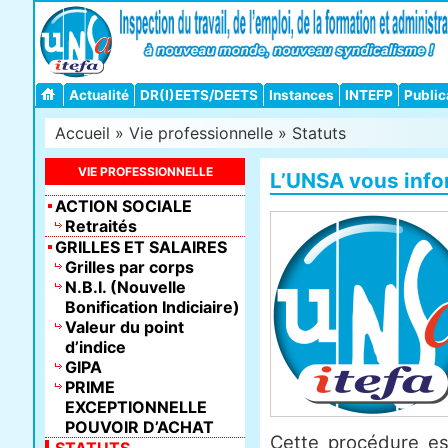
Actualité
DR(I)EETS/DEETS
Instances
INTEFP
Public
Accueil
»
Vie professionnelle
»
Statuts
VIE PROFESSIONNELLE
L’UNSA vous inf
ACTION SOCIALE
Retraités
GRILLES ET SALAIRES
Grilles par corps
N.B.I. (Nouvelle
Bonification Indiciaire)
Valeur du point
d’indice
GIPA
PRIME
EXCEPTIONNELLE
POUVOIR D’ACHAT
Cette procédure es