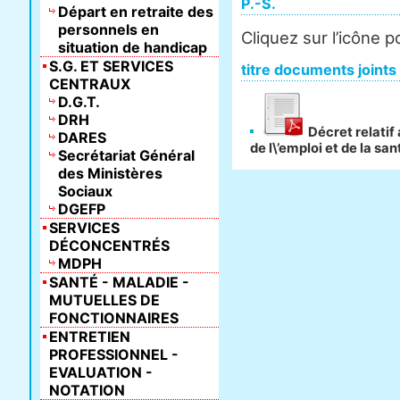
P.-S.
Départ en retraite des
personnels en
Cliquez sur l’icône 
situation de handicap
S.G. ET SERVICES
titre documents joints
CENTRAUX
D.G.T.
DRH
Décret relatif 
DARES
de l\’emploi et de la san
Secrétariat Général
des Ministères
Sociaux
DGEFP
SERVICES
DÉCONCENTRÉS
MDPH
SANTÉ - MALADIE -
MUTUELLES DE
FONCTIONNAIRES
ENTRETIEN
PROFESSIONNEL -
EVALUATION -
NOTATION