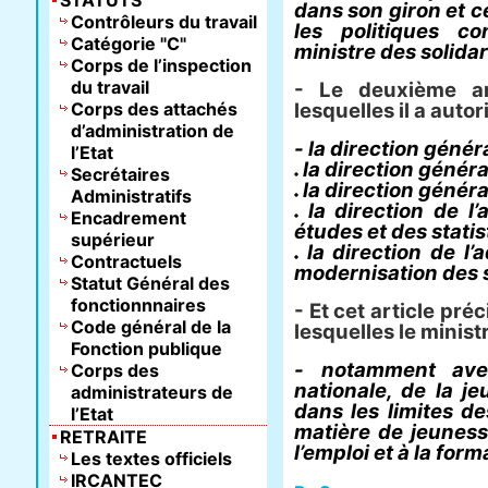
STATUTS
dans son giron et ce
Contrôleurs du travail
les politiques c
Catégorie "C"
ministre des solidar
Corps de l’inspection
du travail
- Le deuxième art
Corps des attachés
lesquelles il a autori
d’administration de
- la direction généra
l’Etat
la direction général
Secrétaires
la direction général
Administratifs
la direction de l’
Encadrement
études et des statis
supérieur
la direction de l’
Contractuels
modernisation des 
Statut Général des
fonctionnnaires
- Et cet article pré
Code général de la
lesquelles le minist
Fonction publique
- notamment avec
Corps des
nationale, de la je
administrateurs de
dans les limites de
l’Etat
matière de jeuness
RETRAITE
l’emploi et à la for
Les textes officiels
IRCANTEC