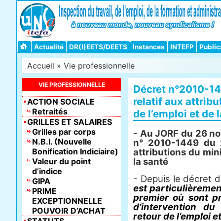
Actualité
DR(I)EETS/DEETS
Instances
INTEFP
Public
Accueil
»
Vie professionnelle
VIE PROFESSIONNELLE
Décret n°2010-1
relatif aux attrib
ACTION SOCIALE
Retraités
de l’emploi et de 
GRILLES ET SALAIRES
Grilles par corps
- Au JORF du 26 no
N.B.I. (Nouvelle
n° 2010-1449 du 
Bonification Indiciaire)
attributions du mini
la santé
Valeur du point
d’indice
- Depuis le décret
GIPA
est particulièrement
PRIME
premier où sont pr
EXCEPTIONNELLE
d’intervention du
POUVOIR D’ACHAT
retour de l’emploi e