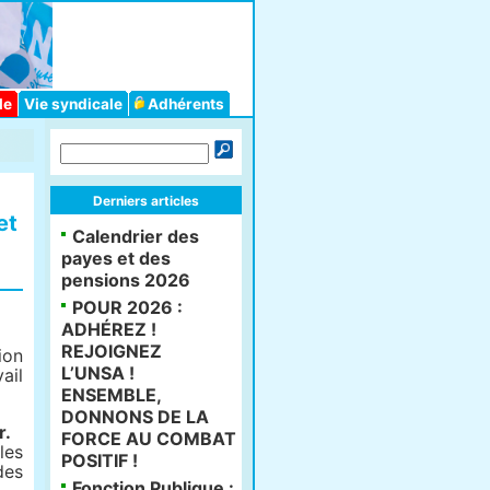
le
Vie syndicale
Adhérents
Derniers articles
et
Calendrier des
payes et des
pensions 2026
POUR 2026 :
ADHÉREZ !
REJOIGNEZ
ion
L’UNSA !
ail
ENSEMBLE,
DONNONS DE LA
r.
FORCE AU COMBAT
les
POSITIF !
des
Fonction Publique :