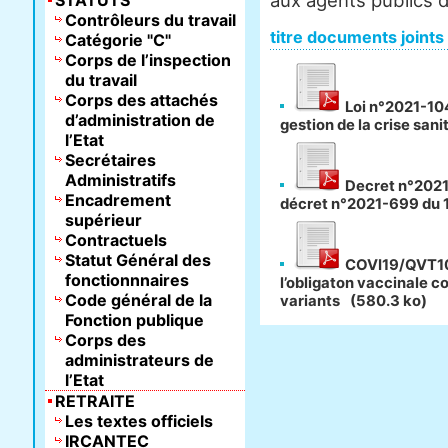
aux agents publics de
STATUTS
Contrôleurs du travail
titre documents joints
Catégorie "C"
Corps de l’inspection
du travail
Corps des attachés
Loi n°2021-104
d’administration de
gestion de la crise sani
l’Etat
Secrétaires
Administratifs
Decret n°2021
Encadrement
décret n°2021-699 du 1
supérieur
Contractuels
Statut Général des
COVI19/QVT109
fonctionnnaires
l’obligaton vaccinale c
Code général de la
variants
(580.3 ko)
Fonction publique
Corps des
administrateurs de
l’Etat
RETRAITE
Les textes officiels
IRCANTEC