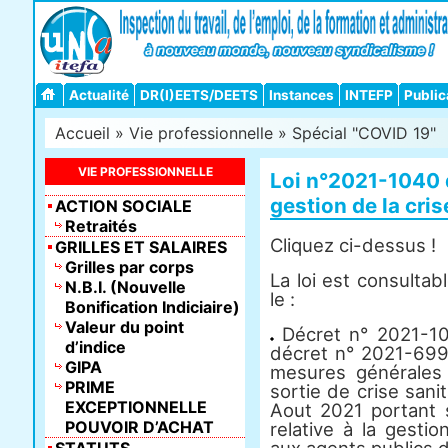
Actualité
DR(I)EETS/DEETS
Instances
INTEFP
Public
Accueil
»
Vie professionnelle
»
Spécial "COVID 19"
VIE PROFESSIONNELLE
Loi n°2021-1040 d
gestion de la cris
ACTION SOCIALE
Retraités
Cliquez ci-dessus !
GRILLES ET SALAIRES
Grilles par corps
La loi est consultab
N.B.I. (Nouvelle
le :
Bonification Indiciaire)
Valeur du point
Décret n° 2021-10
d’indice
décret n° 2021-699 
GIPA
mesures générales 
PRIME
sortie de crise sani
EXCEPTIONNELLE
Aout 2021 portant s
POUVOIR D’ACHAT
relative à la gestio