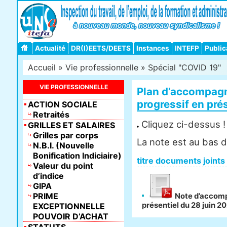
Actualité
DR(I)EETS/DEETS
Instances
INTEFP
Public
Accueil
»
Vie professionnelle
»
Spécial "COVID 19"
VIE PROFESSIONNELLE
Plan d’accompagn
progressif en pré
ACTION SOCIALE
Retraités
Cliquez ci-dessus !
GRILLES ET SALAIRES
Grilles par corps
La note est au bas de
N.B.I. (Nouvelle
Bonification Indiciaire)
titre documents joints
Valeur du point
d’indice
GIPA
PRIME
Note d’accomp
présentiel du 28 juin 2
EXCEPTIONNELLE
POUVOIR D’ACHAT