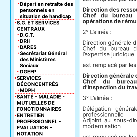
Départ en retraite des
Direction des ress
personnels en
Chef du bureau d
situation de handicap
opérations de rému
S.G. ET SERVICES
CENTRAUX
2° L’alinéa :
D.G.T.
DRH
Direction générale du
DARES
Chef du bureau d
Secrétariat Général
l’expertise juridique
des Ministères
est remplacé par les
Sociaux
DGEFP
Direction générale d
SERVICES
Chef du bureau
DÉCONCENTRÉS
d’inspection du trav
MDPH
SANTÉ - MALADIE -
3° L’alinéa :
MUTUELLES DE
Délégation général
FONCTIONNAIRES
professionnelle
ENTRETIEN
Adjoint au sous-di
PROFESSIONNEL -
modernisation
EVALUATION -
NOTATION
est remplacé par les