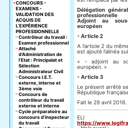
CONCOURS -
EXAMENS -
Délégation général
VALIDATION DES
professionnelle
ACQUIS DE
Adjoint au sous
L’EXPÉRIENCE
européen
PROFESSIONNELLE
- Article 2
Contrôleur du travail :
Examen professionnel
A l’article 2 du même
Attaché
est ajouté l’alinéa su
d’Administration de
l’Etat : Principalat et
« - adjoint au so
Sélection
européen. »
Administrateur Civil
- Article 3
Concours I.E.T.
externe, interne et
Le présent arrêté ser
3ème voie
République français
Concours de
contrôleur du travail
Fait le 29 avril 2016.
externe et interne
Cycle préparatoire au
concours d’inspecteur
E
https://www.legifr
du travail