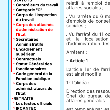
STATUTS
relatif à l’emploi d
Contrôleurs du travail
affaires sociales ;
Catégorie "C"
Corps de l’inspection
Vu l’arrêté du 6 m
du travail
d’emplois de conseil
Corps des attachés
sociales ;
d’administration de
Vu l’arrêté du 11 oc
l’Etat
et la localisati
Secrétaires
d’administration des 
Administratifs
Encadrement
Arrêtent :
supérieur
Contractuels
- Article 1
Statut Général des
fonctionnnaires
L’article 1er de l’
Code général de la
est ainsi modifié :
Fonction publique
1° L’alinéa :
Corps des
administrateurs de
Direction des resso
l’Etat
Chef du bureau de
RETRAITE
affaires générales
Les textes officiels
IRCANTEC
est remplacé par les