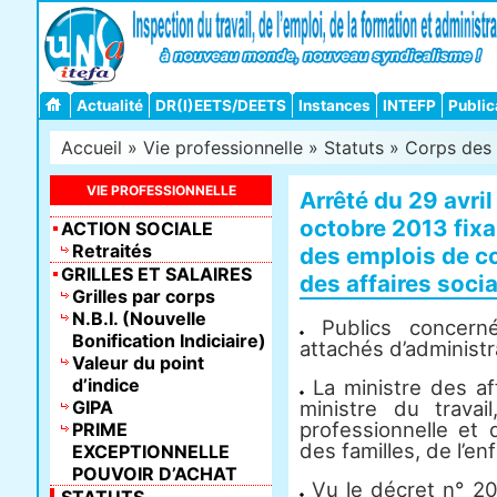
Actualité
DR(I)EETS/DEETS
Instances
INTEFP
Public
Accueil
»
Vie professionnelle
»
Statuts
»
Corps des 
VIE PROFESSIONNELLE
Arrêté du 29 avril
octobre 2013 fixan
ACTION SOCIALE
Retraités
des emplois de co
GRILLES ET SALAIRES
des affaires soci
Grilles par corps
N.B.I. (Nouvelle
Publics concern
Bonification Indiciaire)
attachés d’administra
Valeur du point
d’indice
La ministre des aff
GIPA
ministre du travai
professionnelle et 
PRIME
des familles, de l’e
EXCEPTIONNELLE
POUVOIR D’ACHAT
Vu le décret n° 20