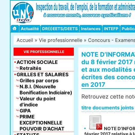
Actualité
DR(I)EETS/DEETS
Instances
INTEFP
Public
Accueil
»
Vie professionnelle
»
Concours - Examens -
VIE PROFESSIONNELLE
NOTE D’INFORMA
du 8 février 2017
ACTION SOCIALE
Retraités
et aux modalités 
GRILLES ET SALAIRES
écrites des conc
Grilles par corps
en 2017
N.B.I. (Nouvelle
Bonification Indiciaire)
Retrouvez cette note
Valeur du point
d’indice
titre documents joints
GIPA
PRIME
EXCEPTIONNELLE
POUVOIR D’ACHAT
NOTE D’INFOR
février 2017 relative à