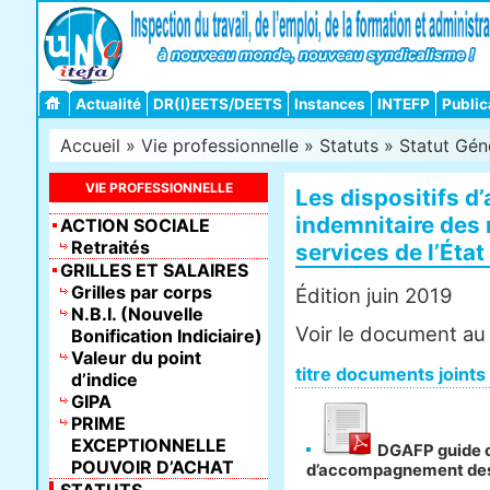
Actualité
DR(I)EETS/DEETS
Instances
INTEFP
Public
Accueil
»
Vie professionnelle
»
Statuts
»
Statut Gén
VIE PROFESSIONNELLE
Les dispositifs 
indemnitaire des 
ACTION SOCIALE
Retraités
services de l’État
GRILLES ET SALAIRES
Grilles par corps
Édition juin 2019
N.B.I. (Nouvelle
Voir le document au 
Bonification Indiciaire)
Valeur du point
titre documents joints
d’indice
GIPA
PRIME
EXCEPTIONNELLE
DGAFP guide o
POUVOIR D’ACHAT
d’accompagnement des r