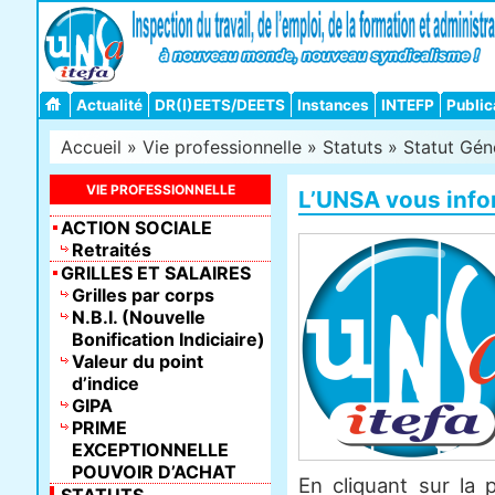
Actualité
DR(I)EETS/DEETS
Instances
INTEFP
Public
Accueil
»
Vie professionnelle
»
Statuts
»
Statut Gén
VIE PROFESSIONNELLE
L’UNSA vous inf
ACTION SOCIALE
Retraités
GRILLES ET SALAIRES
Grilles par corps
N.B.I. (Nouvelle
Bonification Indiciaire)
Valeur du point
d’indice
GIPA
PRIME
EXCEPTIONNELLE
POUVOIR D’ACHAT
En cliquant sur la 