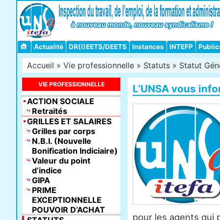
Actualité
DR(I)EETS/DEETS
Instances
INTEFP
Public
Accueil
»
Vie professionnelle
»
Statuts
»
Statut Gén
VIE PROFESSIONNELLE
L’UNSA vous inf
ACTION SOCIALE
Retraités
GRILLES ET SALAIRES
Grilles par corps
N.B.I. (Nouvelle
Bonification Indiciaire)
Valeur du point
d’indice
GIPA
PRIME
EXCEPTIONNELLE
POUVOIR D’ACHAT
pour les agents qui