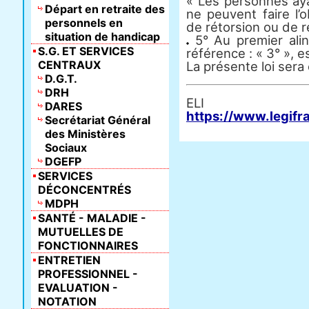
« Les personnes aya
Départ en retraite des
ne peuvent faire l’
personnels en
de rétorsion ou de re
situation de handicap
5° Au premier aliné
S.G. ET SERVICES
référence : « 3° », es
CENTRAUX
La présente loi sera
D.G.T.
DRH
E
DARES
https://www.legifr
Secrétariat Général
des Ministères
Sociaux
DGEFP
SERVICES
DÉCONCENTRÉS
MDPH
SANTÉ - MALADIE -
MUTUELLES DE
FONCTIONNAIRES
ENTRETIEN
PROFESSIONNEL -
EVALUATION -
NOTATION