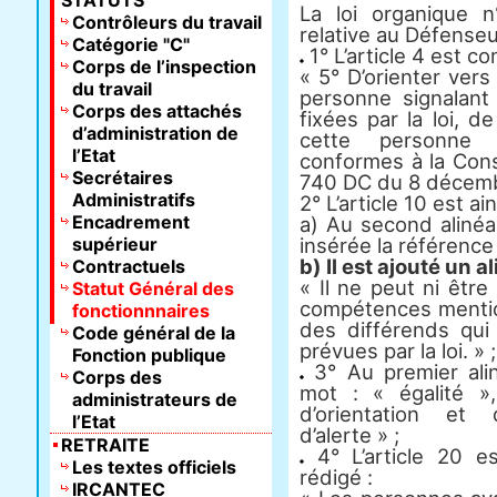
STATUTS
La loi organique
Contrôleurs du travail
relative au Défenseur
Catégorie "C"
1° L’article 4 est co
Corps de l’inspection
« 5° D’orienter ver
du travail
personne signalant
Corps des attachés
fixées par la loi, de
d’administration de
cette personne [
l’Etat
conformes à la Cons
Secrétaires
740 DC du 8 décembr
Administratifs
2° L’article 10 est ai
Encadrement
a) Au second alinéa,
supérieur
insérée la référence :
b) Il est ajouté un a
Contractuels
« Il ne peut ni être 
Statut Général des
compétences mentio
fonctionnnaires
des différends qui
Code général de la
prévues par la loi. » ;
Fonction publique
3° Au premier aliné
Corps des
mot : « égalité »
administrateurs de
d’orientation et
l’Etat
d’alerte » ;
RETRAITE
4° L’article 20 es
Les textes officiels
rédigé :
IRCANTEC