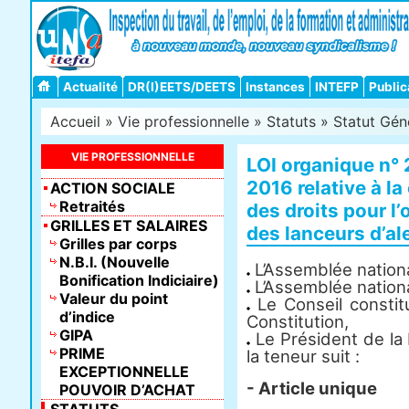
Actualité
DR(I)EETS/DEETS
Instances
INTEFP
Public
Accueil
»
Vie professionnelle
»
Statuts
»
Statut Gén
VIE PROFESSIONNELLE
LOI organique n°
2016 relative à 
ACTION SOCIALE
Retraités
des droits pour l’
GRILLES ET SALAIRES
des lanceurs d’al
Grilles par corps
N.B.I. (Nouvelle
L’Assemblée nationa
Bonification Indiciaire)
L’Assemblée nationa
Valeur du point
Le Conseil constit
d’indice
Constitution,
GIPA
Le Président de la 
PRIME
la teneur suit :
EXCEPTIONNELLE
- Article unique
POUVOIR D’ACHAT