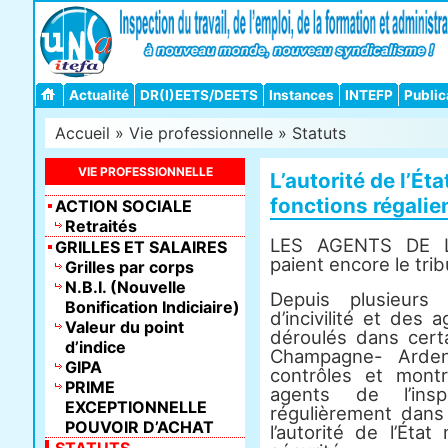
Actualité
DR(I)EETS/DEETS
Instances
INTEFP
Public
Accueil
»
Vie professionnelle
»
Statuts
VIE PROFESSIONNELLE
L’autorité de l’Ét
fonctions régalie
ACTION SOCIALE
Retraités
LES AGENTS DE L
GRILLES ET SALAIRES
paient encore le trib
Grilles par corps
N.B.I. (Nouvelle
Depuis plusieurs
Bonification Indiciaire)
d’incivilité et des
Valeur du point
déroulés dans certa
d’indice
Champagne- Arde
GIPA
contrôles et mont
PRIME
agents de l’ins
EXCEPTIONNELLE
régulièrement dans 
POUVOIR D’ACHAT
l’autorité de l’Éta