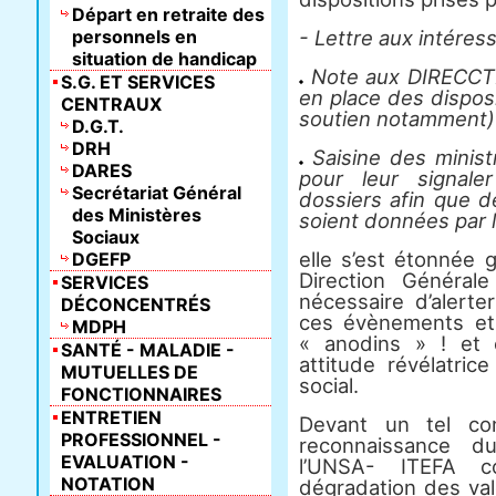
Départ en retraite des
personnels en
- Lettre aux intéress
situation de handicap
Note aux DIRECCTE
S.G. ET SERVICES
en place des disposit
CENTRAUX
soutien notamment) 
D.G.T.
DRH
Saisine des ministre
DARES
pour leur signale
Secrétariat Général
dossiers afin que d
des Ministères
soient données par l
Sociaux
elle s’est étonnée 
DGEFP
Direction Général
SERVICES
nécessaire d’alerte
DÉCONCENTRÉS
ces évènements et 
MDPH
« anodins » ! et 
SANTÉ - MALADIE -
attitude révélatric
MUTUELLES DE
social.
FONCTIONNAIRES
ENTRETIEN
Devant un tel co
PROFESSIONNEL -
reconnaissance d
EVALUATION -
l’UNSA- ITEFA c
NOTATION
dégradation des val