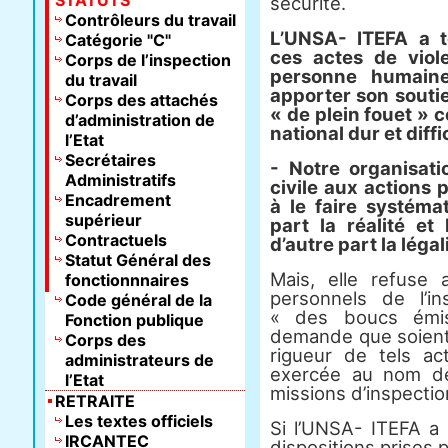
STATUTS
sécurité.
Contrôleurs du travail
L’UNSA- ITEFA a 
Catégorie "C"
ces actes de viol
Corps de l’inspection
personne humain
du travail
apporter son soutie
Corps des attachés
« de plein fouet » 
d’administration de
national dur et diffic
l’Etat
Secrétaires
- Notre organisati
Administratifs
civile aux actions
Encadrement
à le faire systém
supérieur
part la réalité et 
Contractuels
d’autre part la léga
Statut Général des
Mais, elle refuse
fonctionnnaires
personnels de l’in
Code général de la
« des boucs émis
Fonction publique
demande que soient
Corps des
rigueur de tels act
administrateurs de
exercée au nom de
l’Etat
missions d’inspectio
RETRAITE
Les textes officiels
Si l’UNSA- ITEFA a 
IRCANTEC
dispositions prises p