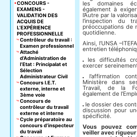
CONCOURS -
les domaines éc
également à exige
EXAMENS -
l’Autre par la valori
VALIDATION DES
l’inspection du t
ACQUIS DE
préoccupations de 
L’EXPÉRIENCE
quotidienne.
PROFESSIONNELLE
Contrôleur du travail :
Ainsi, l’UNSA –ITEF
Examen professionnel
entretien téléphoniq
Attaché
d’Administration de
les difficultés c
l’Etat : Principalat et
exercer sereinement
Sélection
l’affirmation con
Administrateur Civil
Ministère dans s
Concours I.E.T.
Travail, de la Fo
externe, interne et
également de l’Emplo
3ème voie
Concours de
le dossier des contr
contrôleur du travail
discussion pour un
externe et interne
spécificité.
Cycle préparatoire au
concours d’inspecteur
Vous pouvez com
du travail
veiller avec rigueur