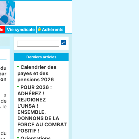
le
Vie syndicale
Adhérents
Derniers articles
Calendrier des
 du
payes et des
par
on
pensions 2026
POUR 2026 :
ADHÉREZ !
e a
REJOIGNEZ
 de
L’UNSA !
 le
ENSEMBLE,
DONNONS DE LA
FORCE AU COMBAT
POSITIF !
 du
Orientations
ra,