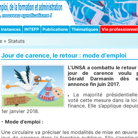
Instances
INTEFP
Publications
Thématiques
Vie professionnel
e
»
Statuts
Jour de carence, le retour : mode d’emploi
L’UNSA a combattu le retour
jour de carence voulu 
Gérald Darmanin dès s
annonce fin juin 2017.
La majorité présidentiell
voté cette mesure dans la loi
finance. Elle s’applique depuis
1er janvier 2018.
- Mode d’emploi :
Une cir­cu­laire va pré­ci­ser les moda­li­tés de mise en œuvre
jour de carence dans la fonc­tion publi­que. Elle s’appli­que