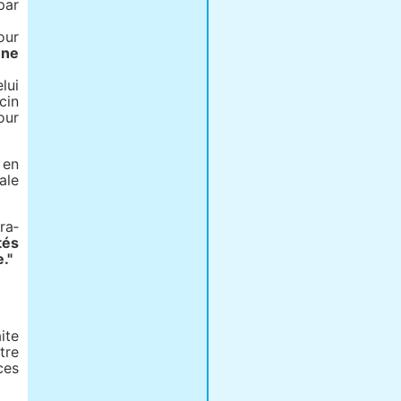
par
our
une
lui
cin
our
 en
ale
ra­
tés
."
ite
tre
ces