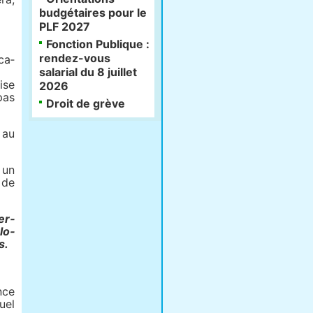
budgétaires pour le
PLF 2027
Fonction Publique :
rendez-vous
­ca­
salarial du 8 juillet
ise
2026
pas
Droit de grève
 au
 un
 de
er­
lo­
s.
nce
uel