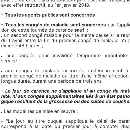
avec effet rétroac­tif, au 1er jan­vier 2018.
- Tous les agents publics sont concer­nés
- Tous les congés de mala­die sont concer­nés
par l’appli
tion de cette jour­née de carence
sauf
:
un second congé maladie pour la même cause si la repr
du travail entre la fin du premier congé de maladie n’a 
excédé 48 heures ;
aux congés pour invalidité temporaire imputable
service ;
aux congés de maladie accordés postérieurement à
premier congé de maladie au titre d’une même affection
longue durée, durant une période de trois ans.
- Le jour de carence ne s’appli­que ni au congé de mat
nité, ni aux congés sup­plé­men­tai­res liés à un état patho­
gi­que résul­tant de la gros­sesse ou des suites de cou­che
Les moda­li­tés de mise en œuvre :
- "Le jour au titre duquel s’applique le délai de care
correspond à la date du premier jour à compter duq