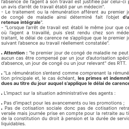
l’absence de l’agent à son travail est justifiée par celui-ci 
un avis d’arrêt de travail établi par un médecin".
- Le traitement ou la rémunération afférent au premier j
de congé de maladie ainsi déterminé fait l’objet
d’
retenue intégrale
".
- "Lorsque l’arrêt de travail est établi le même jour que ce
où l’agent a travaillé, puis s’est rendu chez son méde
traitant, le délai de carence ne s’applique que le premier j
suivant l’absence au travail réellement constatée".
Attention :
"le pre­mier jour de congé de mala­die ne peut
aucun cas être com­pensé par un jour d’auto­ri­sa­tion spé­ci
d’absence, un jour de congé ou un jour rele­vant" des RTT.
"La rému­né­ra­tion s’entend comme com­pre­nant la rému­né­
tion prin­ci­pale et, le cas échéant,
les primes et indem­ni­
dues au titre du jour auquel s’appli­que le délai de carence
L’impact sur la situa­tion admi­nis­tra­tive des agents :
Pas d’impact pour les avancements ou les promotions ;
Pas de cotisation sociale donc pas de cotisation retra
versée mais journée prise en compte pour la retraite au ti
de la constitution du droit à pension et la durée de servi
liquidables.