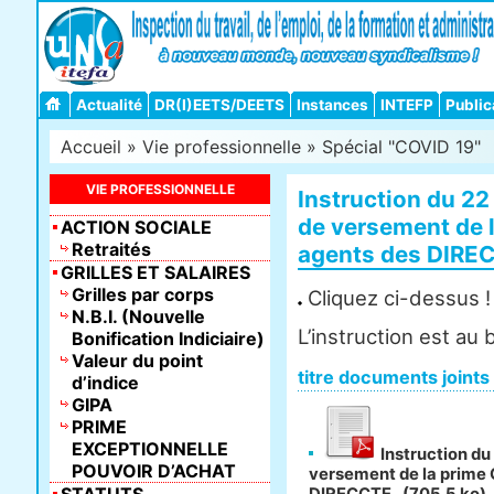
Actualité
DR(I)EETS/DEETS
Instances
INTEFP
Public
Accueil
»
Vie professionnelle
»
Spécial "COVID 19"
VIE PROFESSIONNELLE
Instruction du 22 
de versement de 
ACTION SOCIALE
Retraités
agents des DIRE
GRILLES ET SALAIRES
Grilles par corps
Cliquez ci-dessus !
N.B.I. (Nouvelle
L’instruction est au 
Bonification Indiciaire)
Valeur du point
titre documents joints
d’indice
GIPA
PRIME
EXCEPTIONNELLE
Instruction du 
POUVOIR D’ACHAT
versement de la prime