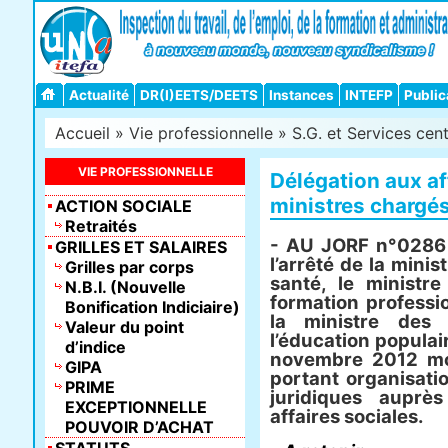
Actualité
DR(I)EETS/DEETS
Instances
INTEFP
Public
Accueil
»
Vie professionnelle
»
S.G. et Services cen
VIE PROFESSIONNELLE
Délégation aux af
ministres chargés
ACTION SOCIALE
Retraités
- AU JORF n°0286
GRILLES ET SALAIRES
l’arrêté de la minis
Grilles par corps
santé, le ministre
N.B.I. (Nouvelle
formation professio
Bonification Indiciaire)
la ministre des 
Valeur du point
l’éducation populai
d’indice
novembre 2012 mod
GIPA
portant organisatio
PRIME
juridiques auprè
EXCEPTIONNELLE
affaires sociales.
POUVOIR D’ACHAT