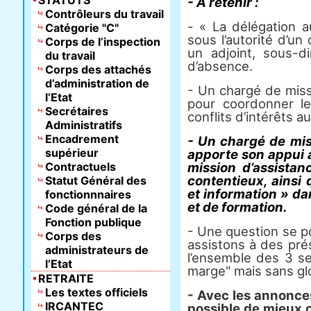
STATUTS
- A retenir :
Contrôleurs du travail
- « La délégation a
Catégorie "C"
sous l’autorité d’un 
Corps de l’inspection
un adjoint, sous-d
du travail
d’absence.
Corps des attachés
d’administration de
- Un chargé de miss
l’Etat
pour coordonner le
Secrétaires
conflits d’intérêts a
Administratifs
Encadrement
- Un chargé de mis
supérieur
apporte son appui 
Contractuels
mission d’assista
contentieux, ainsi 
Statut Général des
et information » da
fonctionnnaires
et de formation.
Code général de la
Fonction publique
- Une question se p
Corps des
assistons à des prés
administrateurs de
l’ensemble des 3 se
l’Etat
marge" mais sans glo
RETRAITE
Les textes officiels
- Avec les annonces 
IRCANTEC
possible de mieux 