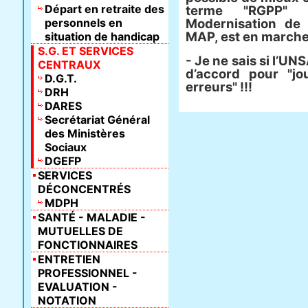
Départ en retraite des
terme "RGPP" 
personnels en
Modernisation de l
MAP, est en marche
situation de handicap
S.G. ET SERVICES
- Je ne sais si l’UN
CENTRAUX
d’accord pour "j
D.G.T.
erreurs" !!!
DRH
DARES
Secrétariat Général
des Ministères
Sociaux
DGEFP
SERVICES
DÉCONCENTRÉS
MDPH
SANTÉ - MALADIE -
MUTUELLES DE
FONCTIONNAIRES
ENTRETIEN
PROFESSIONNEL -
EVALUATION -
NOTATION