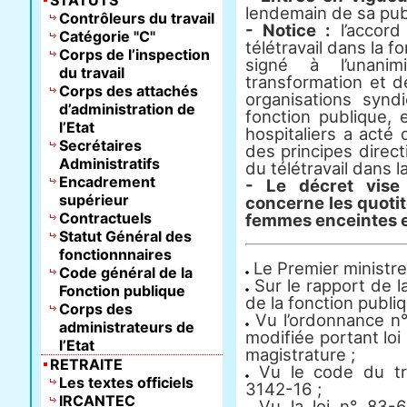
STATUTS
lendemain de sa publ
Contrôleurs du travail
- Notice :
l’accord
Catégorie "C"
télétravail dans la f
Corps de l’inspection
signé à l’unani
du travail
transformation et d
Corps des attachés
organisations synd
d’administration de
fonction publique, 
l’Etat
hospitaliers a acté
Secrétaires
des principes direc
Administratifs
du télétravail dans l
Encadrement
- Le décret vise
supérieur
concerne les quotit
Contractuels
femmes enceintes e
Statut Général des
fonctionnnaires
Le Premier ministre
Code général de la
Sur le rapport de la
Fonction publique
de la fonction publi
Corps des
Vu l’ordonnance n
administrateurs de
modifiée portant loi 
l’Etat
magistrature ;
RETRAITE
Vu le code du tra
Les textes officiels
3142-16 ;
IRCANTEC
Vu la loi n° 83-6