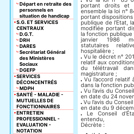
Départ en retraite des
portant droits et 
personnels en
ensemble la loi n° 
situation de handicap
portant dispositions 
S.G. ET SERVICES
publique de l’Etat, 
modifiée portant dis
CENTRAUX
la fonction publique 
D.G.T.
janvier 1986 mod
DRH
statutaires rela
DARES
hospitalière ;
Secrétariat Général
Vu le décret n° 201
des Ministères
relatif aux conditi
Sociaux
du télétravail da
DGEFP
magistrature ;
SERVICES
Vu l’accord relatif 
DÉCONCENTRÉS
dans la fonction publ
MDPH
Vu l’avis du Consei
SANTÉ - MALADIE -
en date du 24 nove
MUTUELLES DE
Vu l’avis du Conseil
FONCTIONNAIRES
en date du 9 décem
ENTRETIEN
Le Conseil d’État
PROFESSIONNEL -
entendu,
Décrète :
EVALUATION -
NOTATION