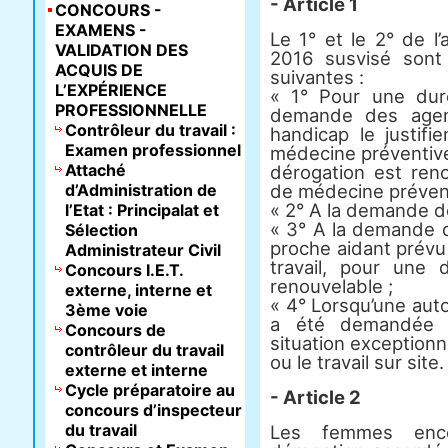
- Article 1
CONCOURS -
EXAMENS -
Le 1° et le 2° de l’
VALIDATION DES
2016 susvisé sont 
ACQUIS DE
suivantes :
L’EXPÉRIENCE
« 1° Pour une dur
PROFESSIONNELLE
demande des agent
Contrôleur du travail :
handicap le justifi
Examen professionnel
médecine préventive
Attaché
dérogation est reno
d’Administration de
de médecine prévent
« 2° A la demande d
l’Etat : Principalat et
« 3° A la demande d
Sélection
proche aidant prévu 
Administrateur Civil
travail, pour une
Concours I.E.T.
renouvelable ;
externe, interne et
« 4° Lorsqu’une auto
3ème voie
a été demandée e
Concours de
situation exceptionn
contrôleur du travail
ou le travail sur site.
externe et interne
Cycle préparatoire au
- Article 2
concours d’inspecteur
du travail
Les femmes encei