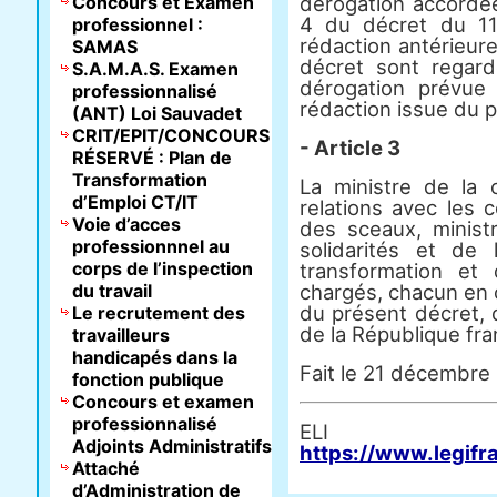
Concours et Examen
dérogation accordée 
4 du décret du 11
professionnel :
rédaction antérieure
SAMAS
décret sont regar
S.A.M.A.S. Examen
dérogation prévue
professionnalisé
rédaction issue du 
(ANT) Loi Sauvadet
CRIT/EPIT/CONCOURS
- Article 3
RÉSERVÉ : Plan de
Transformation
La ministre de la 
d’Emploi CT/IT
relations avec les co
Voie d’acces
des sceaux, ministr
professionnnel au
solidarités et de
corps de l’inspection
transformation et
du travail
chargés, chacun en c
du présent décret, q
Le recrutement des
de la République fra
travailleurs
handicapés dans la
Fait le 21 décembre
fonction publique
Concours et examen
professionnalisé
E
Adjoints Administratifs
https://www.legifr
Attaché
d’Administration de