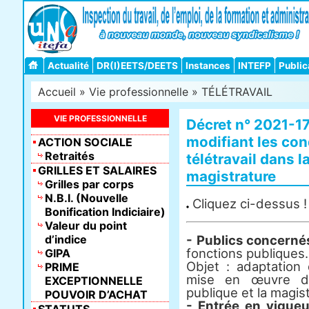
Actualité
DR(I)EETS/DEETS
Instances
INTEFP
Public
Accueil
»
Vie professionnelle
»
TÉLÉTRAVAIL
VIE PROFESSIONNELLE
Décret n° 2021-1
modifiant les co
ACTION SOCIALE
Retraités
télétravail dans l
GRILLES ET SALAIRES
magistrature
Grilles par corps
N.B.I. (Nouvelle
Cliquez ci-dessus !
Bonification Indiciaire)
Valeur du point
d’indice
- Publics concernés
fonctions publiques.
GIPA
Objet : adaptation
PRIME
mise en œuvre du 
EXCEPTIONNELLE
publique et la magis
POUVOIR D’ACHAT
- Entrée en vigueu