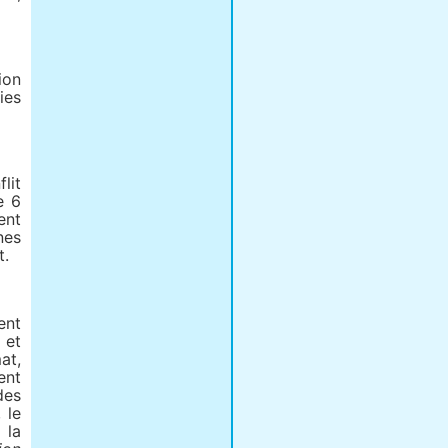
ion
ies
lit
e 6
ent
nes
t.
ent
 et
at,
ent
des
 le
 la