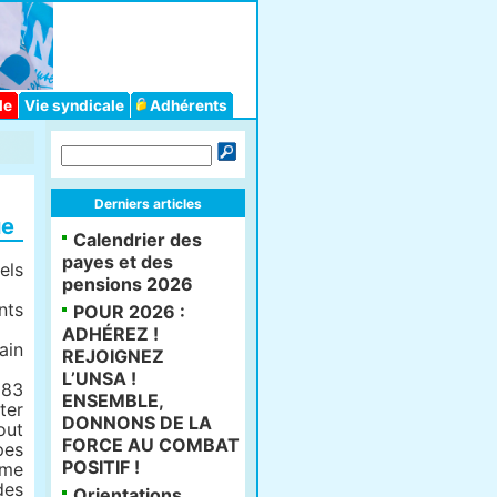
le
Vie syndicale
Adhérents
Derniers articles
ue
Calendrier des
payes et des
els
pensions 2026
nts
POUR 2026 :
ADHÉREZ !
ain
REJOIGNEZ
L’UNSA !
983
ENSEMBLE,
ter
DONNONS DE LA
out
FORCE AU COMBAT
pes
POSITIF !
ême
des
Orientations