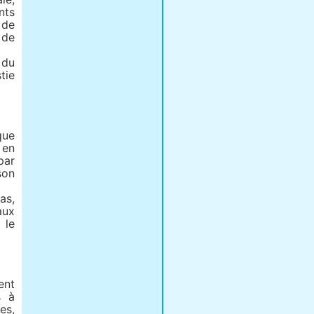
nts
 de
 de
 du
tie
que
 en
par
son
as,
aux
 le
ent
s à
es,