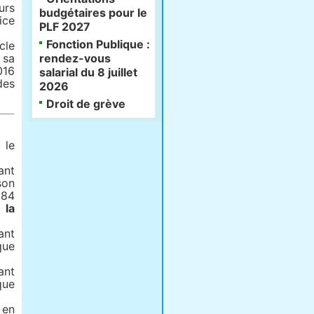
urs
budgétaires pour le
ice
PLF 2027
Fonction Publique :
icle
 sa
rendez-vous
016
salarial du 8 juillet
des
2026
Droit de grève
 le
ant
son
984
 la
ant
que
ant
que
 en