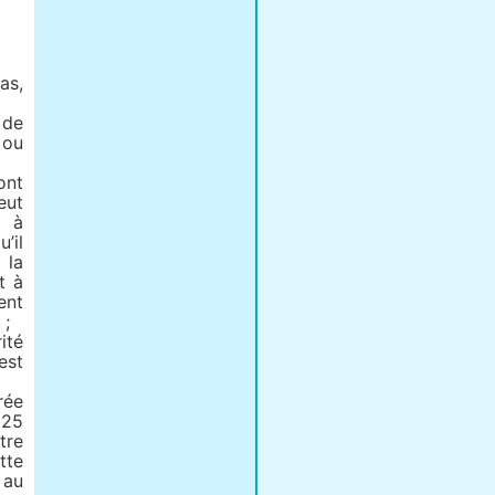
as,
 de
e ou
ont
eut
s à
’il
 la
t à
ent
 ;
ité
est
rée
 25
tre
tte
 au