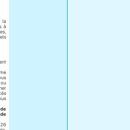
 la
s à
es,
els
ant
ême
ous
 ou
ner
cés
ous
 de
 de
 26
le,