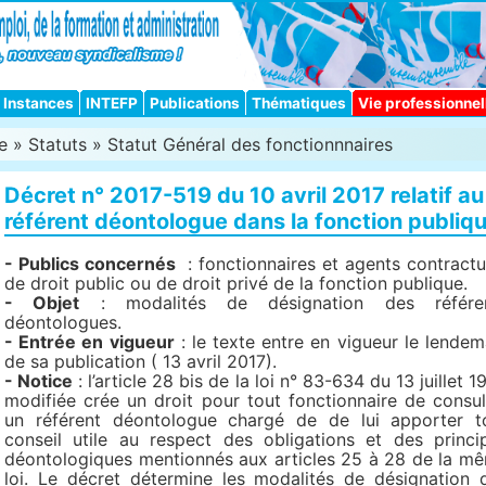
Instances
INTEFP
Publications
Thématiques
Vie professionnel
e
»
Statuts
»
Statut Général des fonctionnnaires
Décret n° 2017-519 du 10 avril 2017 relatif au
référent déontologue dans la fonction publiq
- Publics concernés
: fonctionnaires et agents contractu
de droit public ou de droit privé de la fonction publique.
- Objet
: modalités de désignation des référe
déontologues.
- Entrée en vigueur
: le texte entre en vigueur le lendem
de sa publication ( 13 avril 2017).
- Notice
: l’article 28 bis de la loi n° 83-634 du 13 juillet 1
modifiée crée un droit pour tout fonctionnaire de consul
un référent déontologue chargé de de lui apporter t
conseil utile au respect des obligations et des princi
déontologiques mentionnés aux articles 25 à 28 de la m
loi. Le décret détermine les modalités de désignation 