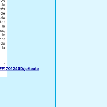
ion
 de
tés
 de
ole
tat
 la
es,
 de
ont
 du
 la
:
DFF1701246D/jo/texte