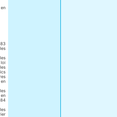
 en
983
les
les
loi
les
ics
res
 en
les
 en
984
les
ier