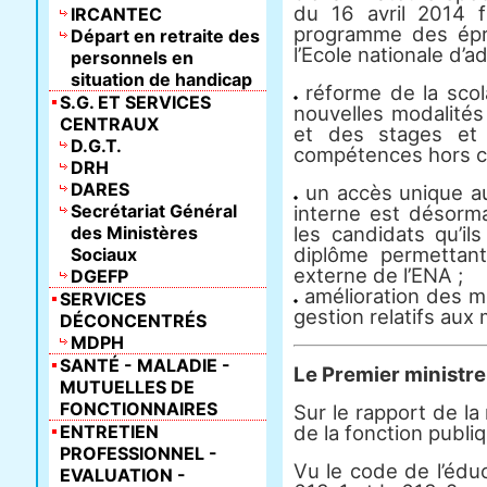
du 16 avril 2014 f
IRCANTEC
programme des épr
Départ en retraite des
l’Ecole nationale d’ad
personnels en
situation de handicap
réforme de la sco
S.G. ET SERVICES
nouvelles modalités
CENTRAUX
et des stages et l
D.G.T.
compétences hors c
DRH
DARES
un accès unique au
Secrétariat Général
interne est désorma
des Ministères
les candidats qu’il
diplôme permettan
Sociaux
externe de l’ENA ;
DGEFP
amélioration des m
SERVICES
gestion relatifs aux 
DÉCONCENTRÉS
MDPH
SANTÉ - MALADIE -
Le Premier ministre
MUTUELLES DE
FONCTIONNAIRES
Sur le rapport de la 
ENTRETIEN
de la fonction publi
PROFESSIONNEL -
Vu le code de l’édu
EVALUATION -