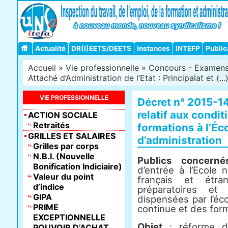
Actualité
DR(I)EETS/DEETS
Instances
INTEFP
Public
Accueil
»
Vie professionnelle
»
Concours - Examens -
Attaché d’Administration de l’Etat : Principalat et (...
VIE PROFESSIONNELLE
Décret n° 2015-1
relatif aux condit
ACTION SOCIALE
Retraités
formations à l’Éc
GRILLES ET SALAIRES
d’administration
Grilles par corps
N.B.I. (Nouvelle
Publics concerné
Bonification Indiciaire)
d’entrée à l’Ecole n
Valeur du point
français et étra
d’indice
préparatoires et 
GIPA
dispensées par l’éc
PRIME
continue et des form
EXCEPTIONNELLE
Objet
: réforme de
POUVOIR D’ACHAT