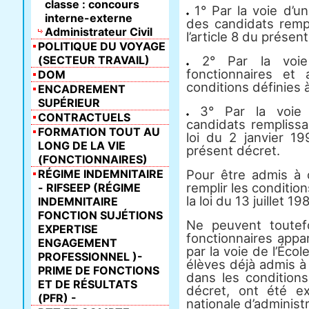
classe : concours
1° Par la voie d’u
interne-externe
des candidats rempl
Administrateur Civil
l’article 8 du présent
POLITIQUE DU VOYAGE
(SECTEUR TRAVAIL)
2° Par la voie 
fonctionnaires et 
DOM
conditions définies à
ENCADREMENT
SUPÉRIEUR
3° Par la voie d
CONTRACTUELS
candidats remplissa
FORMATION TOUT AU
loi du 2 janvier 19
LONG DE LA VIE
présent décret.
(FONCTIONNAIRES)
RÉGIME INDEMNITAIRE
Pour être admis à c
remplir les condition
- RIFSEEP (RÉGIME
la loi du 13 juillet 1
INDEMNITAIRE
FONCTION SUJÉTIONS
Ne peuvent toutef
EXPERTISE
fonctionnaires appa
ENGAGEMENT
par la voie de l’Écol
PROFESSIONNEL )-
élèves déjà admis à 
PRIME DE FONCTIONS
dans les conditions
ET DE RÉSULTATS
décret, ont été ex
(PFR) -
nationale d’administr