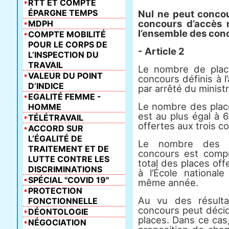
RTT ET COMPTE
ÉPARGNE TEMPS
Nul ne peut concour
concours d’accès n
MDPH
l’ensemble des con
COMPTE MOBILITÉ
POUR LE CORPS DE
- Article 2
L’INSPECTION DU
TRAVAIL
Le nombre de plac
VALEUR DU POINT
concours définis à l
D’INDICE
par arrêté du minist
EGALITÉ FEMME -
Le nombre des plac
HOMME
est au plus égal à 
TÉLÉTRAVAIL
offertes aux trois c
ACCORD SUR
L’ÉGALITÉ DE
Le nombre des pl
TRAITEMENT ET DE
concours est comp
LUTTE CONTRE LES
total des places off
DISCRIMINATIONS
à l’École nationale
SPÉCIAL "COVID 19"
même année.
PROTECTION
Au vu des résulta
FONCTIONNELLE
concours peut décid
DÉONTOLOGIE
places. Dans ce cas,
NÉGOCIATION