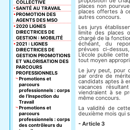
proposition de chaq
COLLECTIVE
places non pourvues
SANTÉ AU TRAVAIL
places offertes à c
PROMOTION DES
autres concours.
AGENTS DES MSO
2020 LIGNES
Les jurys établisse
DIRECTRICES DE
limite des places o
GESTION : MOBILITÉ
chargé de la fonctio
échéant, du repo
2021 : LIGNES
prévues ci-dessus,
DIRECTRICES DE
L’école publie cette
GESTION PROMOTIONS
tout moyen appropri
ET VALORISATION DES
PARCOURS
Le jury peut, pour 
PROFESSIONNELS
par ordre de mérit
Promotions et
candidats aptes à en
parcours
vacances résulta
professionnels : corps
viendraient à se pr
de l’Inspection du
même concours.
Travail
Promotions et
La validité de cett
deuxième mois qui su
parcours
professionnels : corps
- Article 3
des contrôleurs du