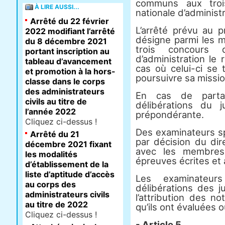
communs aux trois
À LIRE AUSSI...
nationale d’administr
Arrêté du 22 février
L’arrêté prévu au p
2022 modifiant l’arrêté
désigne parmi les
du 8 décembre 2021
trois concours d
portant inscription au
d’administration le
tableau d’avancement
cas où celui-ci se t
et promotion à la hors-
poursuivre sa missio
classe dans le corps
des administrateurs
En cas de parta
civils au titre de
délibérations du 
l’année 2022
prépondérante.
Cliquez ci-dessus !
Des examinateurs sp
Arrêté du 21
par décision du dire
décembre 2021 fixant
avec les membres 
les modalités
épreuves écrites et 
d’établissement de la
liste d’aptitude d’accès
Les examinateurs
au corps des
délibérations des j
administrateurs civils
l’attribution des n
au titre de 2022
qu’ils ont évaluées o
Cliquez ci-dessus !
- Article 5