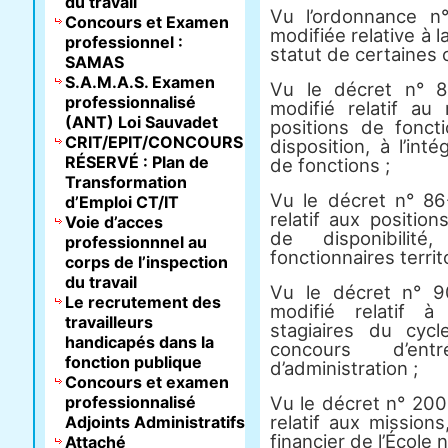
du travail
Vu l’ordonnance 
Concours et Examen
modifiée relative à 
professionnel :
statut de certaines 
SAMAS
S.A.M.A.S. Examen
Vu le décret n° 
professionnalisé
modifié relatif au 
(ANT) Loi Sauvadet
positions de foncti
CRIT/EPIT/CONCOURS
disposition, à l’inté
RÉSERVÉ : Plan de
de fonctions ;
Transformation
Vu le décret n° 86
d’Emploi CT/IT
relatif aux positio
Voie d’acces
de disponibili
professionnnel au
fonctionnaires territo
corps de l’inspection
du travail
Vu le décret n° 
Le recrutement des
modifié relatif à
travailleurs
stagiaires du cyc
handicapés dans la
concours d’ent
fonction publique
d’administration ;
Concours et examen
professionnalisé
Vu le décret n° 200
relatif aux missions
Adjoints Administratifs
financier de l’École 
Attaché