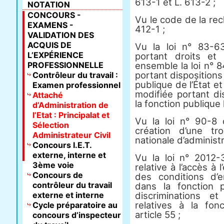
613-1 et L. 613-2 ;
NOTATION
CONCOURS -
Vu le code de la re
EXAMENS -
412-1 ;
VALIDATION DES
ACQUIS DE
Vu la loi n° 83-6
L’EXPÉRIENCE
portant droits et 
PROFESSIONNELLE
ensemble la loi n° 
portant dispositions 
Contrôleur du travail :
publique de l’État et
Examen professionnel
modifiée portant dis
Attaché
la fonction publique 
d’Administration de
l’Etat : Principalat et
Vu la loi n° 90-8 
Sélection
création d’une tr
Administrateur Civil
nationale d’administr
Concours I.E.T.
externe, interne et
Vu la loi n° 2012
3ème voie
relative à l’accès à l
Concours de
des conditions d’
contrôleur du travail
dans la fonction p
externe et interne
discriminations et
relatives à la fo
Cycle préparatoire au
article 55 ;
concours d’inspecteur