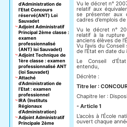
Vu le décret n° 200
d’Administration de
relatif aux équival
l’Etat Concours
se présenter aux 
réservé(ANT) Loi
cadres d’emplois de 
Sauvadet
Adjoint Administratif
Vu le décret n° 2
Principal 2ème classe :
relatif à la ruptur
examen
anciens élèves de l’É
professionnalisé
Vu l’avis du Conseil
(ANT) loi Sauvadet)
de l’État en date du 8
Adjoint Technique de
1ère classe : examen
Le Conseil d’État
entendu,
professionnalisé ANT
(loi Sauvadet)
Décrète :
Attaché
d’Administration de
Titre Ier : CONCOU
l’Etat : examen
professionnel
Chapitre Ier : Dispo
IRA (Instituts
- Article 1
Régionaux
d’Administration)
L’accès à l’École na
Adjoint Administratif
ouvert chaque année
Principale 2ème