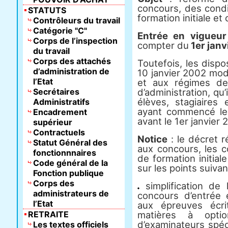
concours, des condi
STATUTS
formation initiale et
Contrôleurs du travail
Catégorie "C"
Entrée en vigueur
Corps de l’inspection
compter du
1er janv
du travail
Corps des attachés
Toutefois, les disp
d’administration de
10 janvier 2002 modi
l’Etat
et aux régimes de 
Secrétaires
d’administration, qu’
élèves, stagiaires 
Administratifs
ayant commencé leu
Encadrement
avant le 1er janvier 
supérieur
Contractuels
Notice
: le décret r
Statut Général des
aux concours, les c
fonctionnnaires
de formation initia
Code général de la
sur les points suivan
Fonction publique
Corps des
simplification de 
administrateurs de
concours d’entrée 
l’Etat
aux épreuves écri
RETRAITE
matières à opti
d’examinateurs spéc
Les textes officiels