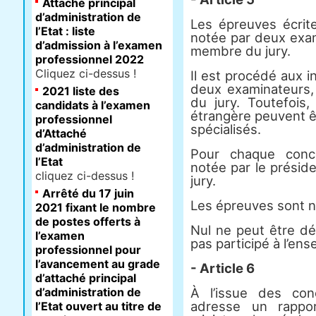
Attaché principal
d’administration de
Les épreuves écri
l’Etat : liste
notée par deux exam
d’admission à l’examen
membre du jury.
professionnel 2022
Cliquez ci-dessus !
Il est procédé aux i
deux examinateurs,
2021 liste des
du jury. Toutefois
candidats à l’examen
étrangère peuvent ê
professionnel
spécialisés.
d’Attaché
d’administration de
Pour chaque conco
l’Etat
notée par le présid
cliquez ci-dessus !
jury.
Arrêté du 17 juin
Les épreuves sont n
2021 fixant le nombre
de postes offerts à
Nul ne peut être déc
l’examen
pas participé à l’en
professionnel pour
l’avancement au grade
- Article 6
d’attaché principal
d’administration de
À l’issue des con
adresse un rappo
l’Etat ouvert au titre de