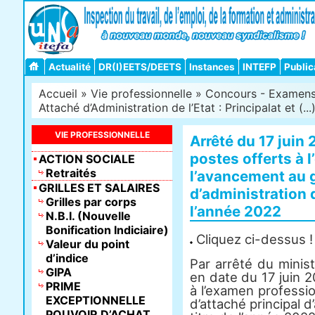
Actualité
DR(I)EETS/DEETS
Instances
INTEFP
Public
Accueil
»
Vie professionnelle
»
Concours - Examens -
Attaché d’Administration de l’Etat : Principalat et (...
VIE PROFESSIONNELLE
Arrêté du 17 juin
postes offerts à 
ACTION SOCIALE
Retraités
l’avancement au g
GRILLES ET SALAIRES
d’administration d
Grilles par corps
l’année 2022
N.B.I. (Nouvelle
Bonification Indiciaire)
Cliquez ci-dessus !
Valeur du point
d’indice
Par arrêté du minist
GIPA
en date du 17 juin 
PRIME
à l’examen professi
EXCEPTIONNELLE
d’attaché principal d
POUVOIR D’ACHAT