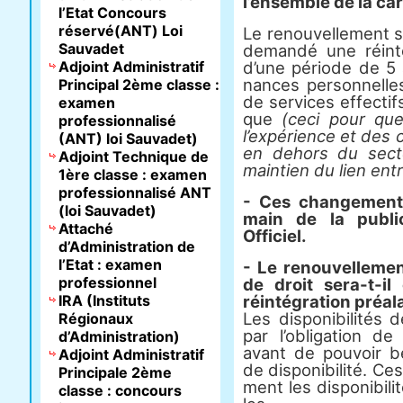
l’ensem­ble de la car
l’Etat Concours
réservé(ANT) Loi
Le renou­vel­le­ment
Sauvadet
demandé une réin­té
Adjoint Administratif
d’une période de 5 an
nan­ces per­son­nel­
Principal 2ème classe :
de ser­vi­ces effec­ti
examen
que
(ceci pour que 
professionnalisé
l’expé­rience et des 
(ANT) loi Sauvadet)
en dehors du sec­te
Adjoint Technique de
main­tien du lien entr
1ère classe : examen
professionnalisé ANT
- Ces chan­ge­ments
(loi Sauvadet)
main de la publi­
Attaché
Officiel.
d’Administration de
l’Etat : examen
- Le renou­vel­le­men
professionnel
de droit sera-t-i
IRA (Instituts
réin­té­gra­tion préa­l
Les dis­po­ni­bi­li­t
Régionaux
par l’obli­ga­tion de
d’Administration)
avant de pou­voir bé
Adjoint Administratif
de dis­po­ni­bi­lité. C
Principale 2ème
ment les dis­po­ni­bi­
classe : concours