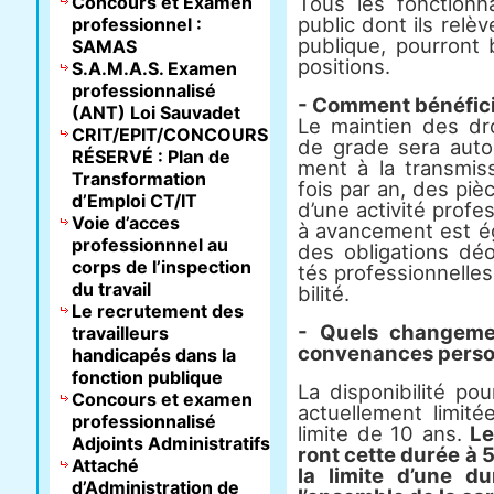
Concours et Examen
Tous les fonc­tion­n
public dont ils relè­v
professionnel :
publi­que, pour­ront 
SAMAS
po­si­tions.
S.A.M.A.S. Examen
professionnalisé
- Comment béné­fi­c
(ANT) Loi Sauvadet
Le main­tien des dro
CRIT/EPIT/CONCOURS
de grade sera auto­m
RÉSERVÉ : Plan de
ment à la trans­mis­s
Transformation
fois par an, des pièces
d’Emploi CT/IT
d’une acti­vité pro­fe
Voie d’acces
à avan­ce­ment est é
professionnnel au
des obli­ga­tions déon­
corps de l’inspection
tés pro­fes­sion­nel­l
du travail
bi­lité.
Le recrutement des
- Quels chan­ge­men
travailleurs
conve­nan­ces per­son
handicapés dans la
fonction publique
La dis­po­ni­bi­lité p
Concours et examen
actuel­le­ment limi­t
professionnalisé
limite de 10 ans.
Le
Adjoints Administratifs
ront cette durée à 5
Attaché
la limite d’une d
d’Administration de