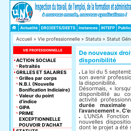
Actualité
DR(I)EETS/DEETS
Instances
INTEFP
Public
Accueil
»
Vie professionnelle
»
Statuts
»
Statut Gén
VIE PROFESSIONNELLE
De nouveaux droit
disponibilité
ACTION SOCIALE
Retraités
La loi du 5 septembr
GRILLES ET SALAIRES
son avenir professi
Grilles par corps
la disponibilité.
N.B.I. (Nouvelle
Désormais, « lorsqu
Bonification Indiciaire)
disponibilité au c
Valeur du point
activité profession
d’indice
durée maximale 
GIPA
l’avancement ». C’e
PRIME
L’UNSA Fonction 
EXCEPTIONNELLE
nouvelles dispositio
POUVOIR D’ACHAT
dont le projet a ét