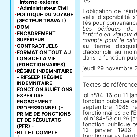
les.
interne-externe
Administrateur Civil
L’obli­ga­tion de réin
POLITIQUE DU VOYAGE
velle dis­po­ni­bi­lité 
(SECTEUR TRAVAIL)
tés pour conve­nan­ce
DOM
Les pério­des de di
ENCADREMENT
l’entrée en vigueur 
SUPÉRIEUR
compte pour le calcul
au terme des­quel
CONTRACTUELS
d’accom­plir au moin
FORMATION TOUT AU
dans la fonc­tion publ
LONG DE LA VIE
(FONCTIONNAIRES)
jeudi 29 novembre 
RÉGIME INDEMNITAIRE
- RIFSEEP (RÉGIME
INDEMNITAIRE
Textes de réfé­rence
FONCTION SUJÉTIONS
loi n°84-16 du 11 jan
EXPERTISE
fonction publique d
ENGAGEMENT
septembre 1985 rel
PROFESSIONNEL )-
fonctionnaires de l’É
PRIME DE FONCTIONS
loi n°84-53 du 26 jan
ET DE RÉSULTATS
fonction publique t
(PFR) -
13 janvier 1986 r
RTT ET COMPTE
fonctionnaires territ