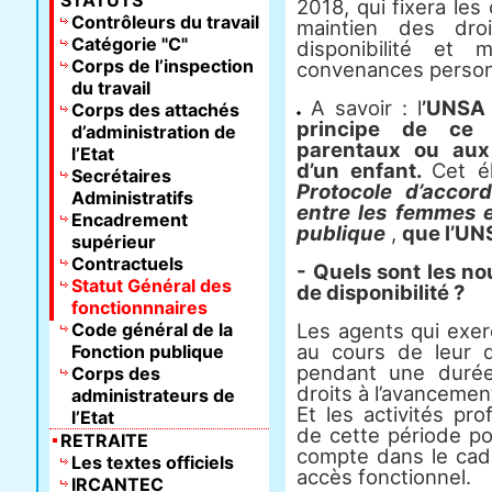
STATUTS
2018, qui fixera le
Contrôleurs du travail
maintien des dro
Catégorie "C"
disponibilité et m
Corps de l’inspection
convenances person
du travail
A savoir : l
’UNSA 
Corps des attachés
principe de ce
d’administration de
parentaux ou aux 
l’Etat
d’un enfant.
Cet é
Secrétaires
Protocole d’accord
Administratifs
entre les femmes 
Encadrement
publique
,
que l’UN
supérieur
Contractuels
- Quels sont les no
Statut Général des
de dis­po­ni­bi­lité ?
fonctionnnaires
Code général de la
Les agents qui exer­c
au cours de leur dis­p
Fonction publique
pen­dant une duré
Corps des
droits à l’avan­ce­me
administrateurs de
Et les acti­vi­tés pro
l’Etat
de cette période po
RETRAITE
compte dans le cadr
Les textes officiels
accès fonc­tion­nel.
IRCANTEC