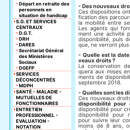
Départ en retraite des
- Des nou­veaux droi
personnels en
Ces dis­po­si­tions on
situation de handicap
fi­ca­tion des par­cour
S.G. ET SERVICES
la mobi­lité entre se
CENTRAUX
Les agents qui font 
D.G.T.
ment une acti­vité p
DRH
dis­po­ni­bi­lité, pui
que, ne ver­ront plus 
DARES
Secrétariat Général
- Quelle est la da
des Ministères
veaux droits ?
Sociaux
La conser­va­tion d
DGEFP
quera aux mises en di
SERVICES
ments de dis­po­ni­bi
DÉCONCENTRÉS
sep­tem­bre 2018.
MDPH
SANTÉ - MALADIE -
- Quelles sont les dis
MUTUELLES DE
Ces nou­veaux droits
FONCTIONNAIRES
dis­po­ni­bi­lité pou
dis­po­ni­bi­lité pour 
ENTRETIEN
dis­po­ni­bi­lité pour
PROFESSIONNEL -
pour suivre leur co
EVALUATION -
moins de 8 ans, o
NOTATION