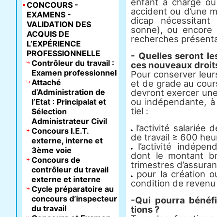
enfant à charge ou 
CONCOURS -
acci­dent ou d’une m
EXAMENS -
di­cap néces­si­tan
VALIDATION DES
sonne), ou encore en
ACQUIS DE
recher­ches pré­sen­ta
L’EXPÉRIENCE
PROFESSIONNELLE
- Quelles seront les
Contrôleur du travail :
ces nou­veaux droit
Examen professionnel
Pour conser­ver leurs
Attaché
et de grade au cours d
d’Administration de
devront exer­cer une a
ou indé­pen­dante, 
l’Etat : Principalat et
tiel :
Sélection
Administrateur Civil
l’activité salariée
Concours I.E.T.
de travail ≥ 600 heu
externe, interne et
l’activité indépe
3ème voie
dont le montant b
Concours de
trimestres d’assuranc
contrôleur du travail
pour la création ou
externe et interne
condition de revenu 
Cycle préparatoire au
concours d’inspecteur
-Qui pourra béné­fi­
du travail
tions ?