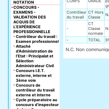
CORPS
GRADE
p
NOTATION
g
CONCOURS -
EXAMENS -
Contrôleur
CT Hors
N
VALIDATION DES
du travail
Classe
ACQUIS DE
CT
L’EXPÉRIENCE
-
Classe
N
PROFESSIONNELLE
normale
Contrôleur du travail :
-
TOTAL
9
Examen professionnel
Attaché
N.C. Non communiqué
d’Administration de
l’Etat : Principalat et
Sélection
Administrateur Civil
Concours I.E.T.
externe, interne et
3ème voie
Concours de
contrôleur du travail
externe et interne
Cycle préparatoire au
concours d’inspecteur