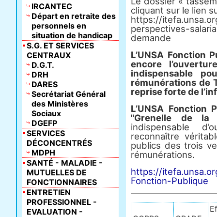
Le dossier « tassem
IRCANTEC
cliquant sur le lien s
Départ en retraite des
https://itefa.unsa.
personnels en
perspectives-salari
situation de handicap
demande
S.G. ET SERVICES
L’UNSA Fonction P
CENTRAUX
encore l’ouvertur
D.G.T.
indispensable pou
DRH
rémunérations de T
DARES
reprise forte de l’in
Secrétariat Général
des Ministères
L’UNSA Fonction P
Sociaux
"Grenelle de la
DGEFP
indispensable d’
SERVICES
reconnaître véritab
DÉCONCENTRÉS
publics des trois ve
MDPH
rémunérations.
SANTÉ - MALADIE -
https://itefa.unsa.o
MUTUELLES DE
Fonction-Publique
FONCTIONNAIRES
ENTRETIEN
PROFESSIONNEL -
Ef
EVALUATION -