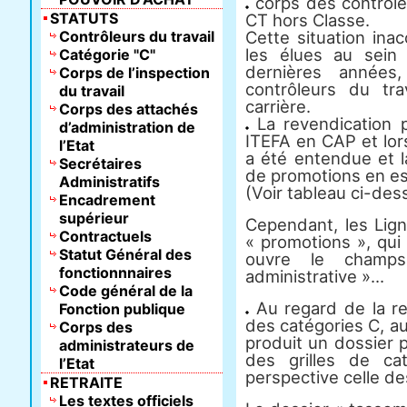
corps des contrôleu
STATUTS
CT hors Classe.
Contrôleurs du travail
Cette situation ina
les élues au sein
Catégorie "C"
dernières années
Corps de l’inspection
contrôleurs du tra
du travail
carrière.
Corps des attachés
La revendication 
d’administration de
ITEFA en CAP et lor
l’Etat
a été entendue et 
Secrétaires
de promotions en est
Administratifs
(Voir tableau ci-des
Encadrement
supérieur
Cependant, les Lign
Contractuels
« promotions », qui
Statut Général des
ouvre le champs
fonctionnnaires
administrative »...
Code général de la
Au regard de la rev
Fonction publique
des catégories C, au
Corps des
produit un dossier 
administrateurs de
des grilles de c
l’Etat
perspective celle des
RETRAITE
Les textes officiels