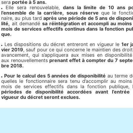
sera
portée à 5 ans.
Elle sera renou­ve­la­ble,
dans la limite de 10 ans p
l’ensem­ble de la car­rière,
sous réserve
que le fonc­ti
naire, au plus tard
après une période de 5 ans de dis­po­ni­
lité,
ait demandé
sa réin­té­gra­tion et accom­pli au moins
mois de ser­vi­ces effec­tifs conti­nus dans la fonc­tion pub
que.
Les dis­po­si­tions du décret entre­ront en vigueur le
1er j
vier 2019
, sauf pour ce qui concerne le main­tien des droit
avan­ce­ment, qui s’appli­quera aux mises en dis­po­ni­bi­lité
aux renou­vel­le­ments
pre­nant effet à comp­ter du 7 sep­t
bre 2018.
Pour le calcul des 5 années de dis­po­ni­bi­lité
au terme d
quel­les le fonc­tion­naire sera tenu d’accom­plir au moins
mois de ser­vi­ces effec­tifs dans la fonc­tion publi­que,
pério­des de dis­po­ni­bi­lité accor­dées avant l’entrée
vigueur du décret seront exclues.