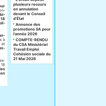
plusieurs recours
our
en annulation
on­
devant le Conseil
bi­
d’État
 18
li­
Annonce des
promotions SA pour
l’année 2026
an­
s à
COMPTE-RENDU
 et
du CSA Ministériel
em­
Travail Emploi
Cohésion sociale du
21 Mai 2026
es­
 18
les
 en