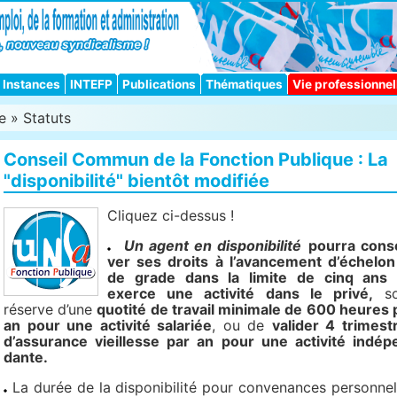
Instances
INTEFP
Publications
Thématiques
Vie professionnel
e
»
Statuts
Conseil Commun de la Fonction Publique : La
"dis­po­ni­bi­lité" bien­tôt modi­fiée
Cliquez ci-dessus !
Un agent en dis­po­ni­bi­lité
pourra cons
ver ses droits à l’avan­ce­ment d’échelon
de grade dans la limite de cinq ans s
exerce une acti­vité dans le privé,
so
réserve d’une
quo­tité de tra­vail mini­male de 600 heures 
an pour une acti­vité sala­riée
, ou de
vali­der 4 tri­mes­t
d’assu­rance vieillesse par an pour une acti­vité indé­p
dante.
La durée de la dis­po­ni­bi­lité pour conve­nan­ces per­son­nel