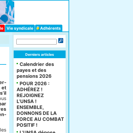
le
Vie syndicale
Adhérents
Derniers articles
Calendrier des
payes et des
pensions 2026
er­
POUR 2026 :
 et
ADHÉREZ !
’il
REJOIGNEZ
us
L’UNSA !
par
ENSEMBLE,
res
DONNONS DE LA
en­
FORCE AU COMBAT
POSITIF !
­les
L’UNSA dépose