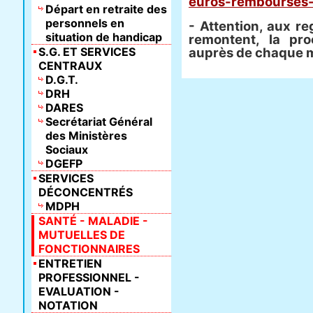
euros-rembourses-
Départ en retraite des
personnels en
- Attention, aux r
situation de handicap
remontent, la pro
S.G. ET SERVICES
auprès de chaque m
CENTRAUX
D.G.T.
DRH
DARES
Secrétariat Général
des Ministères
Sociaux
DGEFP
SERVICES
DÉCONCENTRÉS
MDPH
SANTÉ - MALADIE -
MUTUELLES DE
FONCTIONNAIRES
ENTRETIEN
PROFESSIONNEL -
EVALUATION -
NOTATION