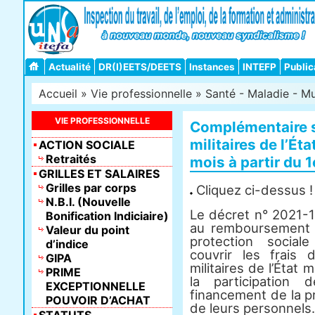
Actualité
DR(I)EETS/DEETS
Instances
INTEFP
Public
Accueil
»
Vie professionnelle
»
Santé - Maladie - Mu
VIE PROFESSIONNELLE
Complémentaire s
militaires de l’Ét
ACTION SOCIALE
Retraités
mois à partir du 1
GRILLES ET SALAIRES
Grilles par corps
Cliquez ci-dessus !
N.B.I. (Nouvelle
Le décret n° 2021-1
Bonification Indiciaire)
au remboursement d
Valeur du point
protection social
d’indice
couvrir les frais
GIPA
militaires de l’État
PRIME
la participation
EXCEPTIONNELLE
financement de la p
POUVOIR D’ACHAT
de leurs personnels.