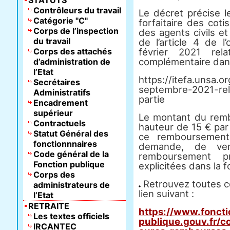
STATUTS
Contrôleurs du travail
Le décret précise 
Catégorie "C"
forfaitaire des cot
Corps de l’inspection
des agents civils et 
du travail
de l’article 4 de 
Corps des attachés
février 2021 rela
complémentaire dans
d’administration de
l’Etat
https://itefa.unsa.
Secrétaires
septembre-2021-re
Administratifs
partie
Encadrement
supérieur
Le montant du rembo
Contractuels
hauteur de 15 € par 
Statut Général des
ce remboursement
fonctionnnaires
demande, de ve
Code général de la
remboursement p
Fonction publique
explicitées dans la f
Corps des
Retrouvez toutes ce
administrateurs de
lien suivant :
l’Etat
RETRAITE
https://www.foncti
Les textes officiels
publique.gouv.fr/
IRCANTEC