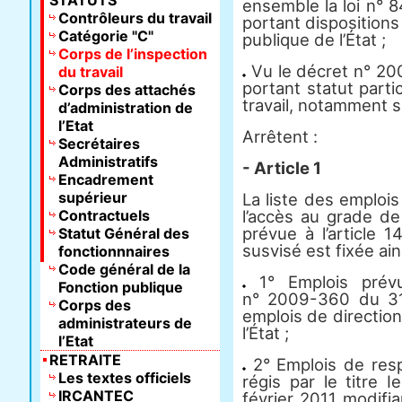
STATUTS
ensemble la loi n° 
Contrôleurs du travail
portant dispositions 
Catégorie "C"
publique de l’État ;
Corps de l’inspection
Vu le décret n° 20
du travail
portant statut parti
Corps des attachés
travail, notamment s
d’administration de
l’Etat
Arrêtent :
Secrétaires
Administratifs
- Article 1
Encadrement
supérieur
La liste des emplois
Contractuels
l’accès au grade de
prévue à l’article
Statut Général des
susvisé est fixée ainsi
fonctionnnaires
Code général de la
1° Emplois prévu
Fonction publique
n° 2009-360 du 31
Corps des
emplois de direction 
administrateurs de
l’État ;
l’Etat
RETRAITE
2° Emplois de resp
Les textes officiels
régis par le titre 
IRCANTEC
février 2011 modifi