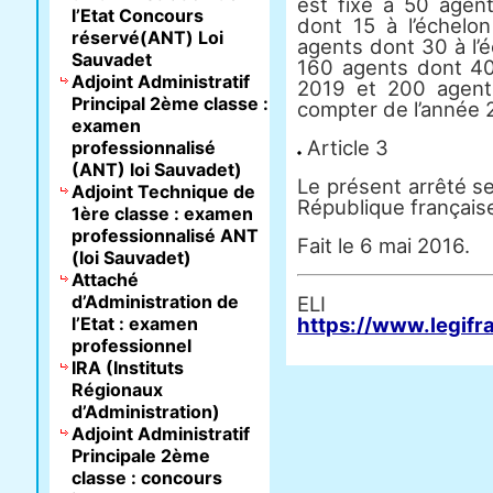
est fixé à 50 agen
l’Etat Concours
dont 15 à l’échelon
réservé(ANT) Loi
agents dont 30 à l’é
Sauvadet
160 agents dont 40 
Adjoint Administratif
2019 et 200 agents
Principal 2ème classe :
compter de l’année 
examen
Article 3
professionnalisé
(ANT) loi Sauvadet)
Le présent arrêté ser
Adjoint Technique de
République français
1ère classe : examen
professionnalisé ANT
Fait le 6 mai 2016.
(loi Sauvadet)
Attaché
d’Administration de
E
l’Etat : examen
https://www.legifr
professionnel
IRA (Instituts
Régionaux
d’Administration)
Adjoint Administratif
Principale 2ème
classe : concours