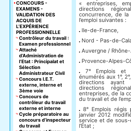
CONCOURS -
« entreprises, e
directions régio
EXAMENS -
concurrence, de la
VALIDATION DES
l’emploi suivantes :
ACQUIS DE
L’EXPÉRIENCE
Ile-de-France,
PROFESSIONNELLE
Contrôleur du travail :
Nord - Pas-de-Calai
Examen professionnel
Attaché
Auvergne / Rhône-
d’Administration de
Provence-Alpes-Côt
l’Etat : Principalat et
Sélection
7° Emplois et f
Administrateur Civil
énumérés aux 1°, 2°,
Concours I.E.T.
directions ayant
externe, interne et
directions régio
3ème voie
entreprises, de la 
Concours de
du travail et de l’emp
contrôleur du travail
externe et interne
8° Emplois régis 
Cycle préparatoire au
janvier 2012 modifi
concours d’inspecteur
service et de sous-
l’État ;
du travail