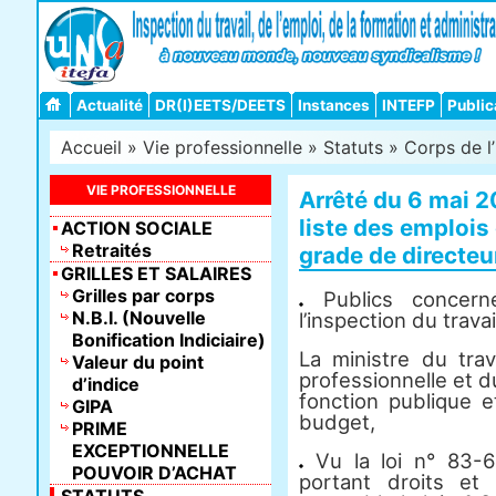
Actualité
DR(I)EETS/DEETS
Instances
INTEFP
Public
Accueil
»
Vie professionnelle
»
Statuts
»
Corps de l’
VIE PROFESSIONNELLE
Arrêté du 6 mai 2
liste des emplois 
ACTION SOCIALE
Retraités
grade de directeu
GRILLES ET SALAIRES
Grilles par corps
Publics concer
N.B.I. (Nouvelle
l’inspection du travai
Bonification Indiciaire)
La ministre du trav
Valeur du point
professionnelle et du
d’indice
fonction publique e
GIPA
budget,
PRIME
EXCEPTIONNELLE
Vu la loi n° 83-6
POUVOIR D’ACHAT
portant droits et 