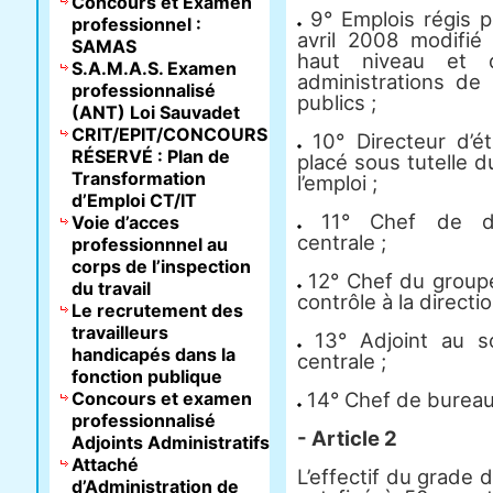
Concours et Examen
9° Emplois régis p
professionnel :
avril 2008 modifié 
SAMAS
haut niveau et 
S.A.M.A.S. Examen
administrations de 
professionnalisé
publics ;
(ANT) Loi Sauvadet
CRIT/EPIT/CONCOURS
10° Directeur d’ét
RÉSERVÉ : Plan de
placé sous tutelle d
Transformation
l’emploi ;
d’Emploi CT/IT
11° Chef de dép
Voie d’acces
centrale ;
professionnnel au
corps de l’inspection
12° Chef du groupe 
du travail
contrôle à la directio
Le recrutement des
travailleurs
13° Adjoint au so
handicapés dans la
centrale ;
fonction publique
Concours et examen
14° Chef de bureau 
professionnalisé
- Article 2
Adjoints Administratifs
Attaché
L’effectif du grade d
d’Administration de