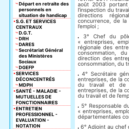
Départ en retraite des
août 2003 portant 
personnels en
l’inspection du trava
directions régio
situation de handicap
concurrence, de la
S.G. ET SERVICES
l’emploi ;
CENTRAUX
D.G.T.
3° Chef du pôle 
DRH
« entreprises, emp
DARES
régionale des entre
Secrétariat Général
consommation, du 
des Ministères
direction des entre
Sociaux
consommation, du trav
DGEFP
SERVICES
4° Secrétaire géné
entreprises, de la 
DÉCONCENTRÉS
du travail et de 
MDPH
entreprises, de la 
SANTÉ - MALADIE -
du travail et de l’emp
MUTUELLES DE
FONCTIONNAIRES
5° Responsable du 
ENTRETIEN
« entreprises, empl
PROFESSIONNEL -
départementales c
EVALUATION -
NOTATION
6° Adjoint au chef d