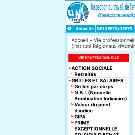
Actualité
DR(I)EETS/DEETS
Accueil
»
Vie professionnell
(Instituts Régionaux d’Admin
VIE PROFESSIONNELLE
ACTION SOCIALE
Retraités
GRILLES ET SALAIRES
Grilles par corps
N.B.I. (Nouvelle
Bonification Indiciaire)
Valeur du point
d’indice
GIPA
PRIME
EXCEPTIONNELLE
POUVOIR D’ACHAT