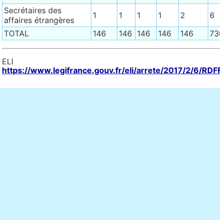
Secrétaires des
1
1
1
1
2
6
affaires étrangères
TOTAL
146
146
146
146
146
73
ELI 
https://www.legifrance.gouv.fr/eli/arrete/2017/2/6/RD