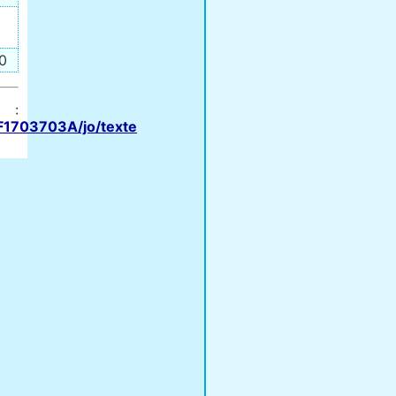
0
:
FF1703703A/jo/texte