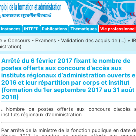
Instances
INTEFP
Publications
Thématiques
Vie professionnel
e
»
Concours - Examens - Validation des acquis de (...)
»
I
istration)
Arrêté du 6 février 2017 fixant le nombre de
postes offerts aux concours d’accès aux
instituts régionaux d’administration ouverts 
2016 et leur répartition par corps et institut
(formation du 1er septembre 2017 au 31 août
2018)
Nombre de postes offerts aux concours d’accès 
instituts régionaux d’administration
Par arrêté de la ministre de la fonction publique en date d
février 2017, le nombre de postes offerts aux conco