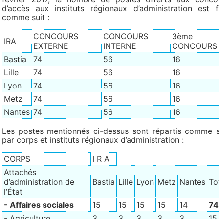
d’accès aux instituts régionaux d’administration est f
comme suit :
CONCOURS
CONCOURS
3ème
IRA
EXTERNE
INTERNE
CONCOURS
Bastia
74
56
16
Lille
74
56
16
Lyon
74
56
16
Metz
74
56
16
Nantes
74
56
16
Les postes mentionnés ci-dessus sont répartis comme s
par corps et instituts régionaux d’administration :
CORPS
I R A
Attachés
d’administration de
Bastia
Lille
Lyon
Metz
Nantes
To
l’État
- Affaires sociales
15
15
15
15
14
74
- Agriculture
3
3
3
3
3
15