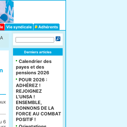
le
Vie syndicale
Adhérents
RA
Derniers articles
Calendrier des
payes et des
en
pensions 2026
POUR 2026 :
ADHÉREZ !
REJOIGNEZ
L’UNSA !
aux
ENSEMBLE,
DONNONS DE LA
FORCE AU COMBAT
POSITIF !
u 6
Orientations
urs