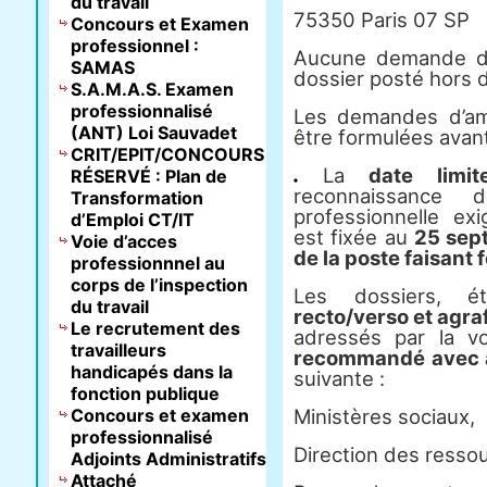
du travail
75350 Paris 07 SP
Concours et Examen
professionnel :
Aucune demande de 
SAMAS
dossier posté hors d
S.A.M.A.S. Examen
professionnalisé
Les demandes d’am
(ANT) Loi Sauvadet
être formulées avant 
CRIT/EPIT/CONCOURS
La
date limit
RÉSERVÉ : Plan de
reconnaissance 
Transformation
professionnelle ex
d’Emploi CT/IT
est fixée au
25 sept
Voie d’acces
de la poste faisant f
professionnnel au
corps de l’inspection
Les dossiers, 
du travail
recto/verso et agra
Le recrutement des
adressés par la v
travailleurs
recommandé avec a
handicapés dans la
suivante :
fonction publique
Concours et examen
Ministères sociaux,
professionnalisé
Direction des resso
Adjoints Administratifs
Attaché