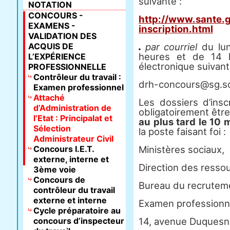
suivante :
NOTATION
CONCOURS -
http://www.sante.g
EXAMENS -
inscription.html
VALIDATION DES
ACQUIS DE
par courriel
du lun
heures et de 14 h
L’EXPÉRIENCE
électronique suivant
PROFESSIONNELLE
Contrôleur du travail :
drh-concours@sg.soc
Examen professionnel
Attaché
Les dossiers d’insc
d’Administration de
obligatoirement être
l’Etat : Principalat et
au plus tard le 10 
Sélection
la poste faisant foi :
Administrateur Civil
Concours I.E.T.
Ministères sociaux,
externe, interne et
Direction des resso
3ème voie
Concours de
Bureau du recrutem
contrôleur du travail
externe et interne
Examen professionn
Cycle préparatoire au
concours d’inspecteur
14, avenue Duquesn