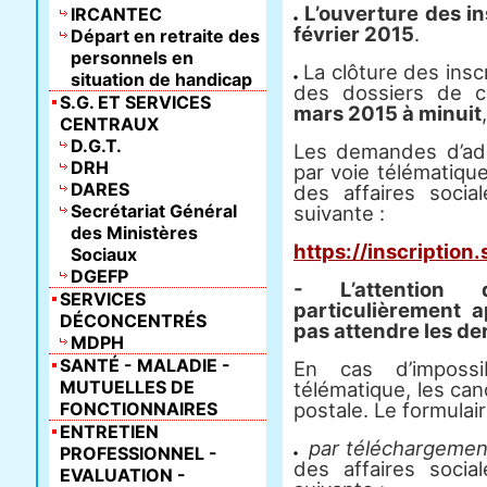
L’ouverture des in
IRCANTEC
février 2015
.
Départ en retraite des
personnels en
La clôture des inscr
situation de handicap
des dossiers de c
S.G. ET SERVICES
mars 2015 à minuit
CENTRAUX
D.G.T.
Les demandes d’adm
DRH
par voie télématique
DARES
des affaires socia
Secrétariat Général
suivante :
des Ministères
https://inscription.
Sociaux
DGEFP
- L’attention
SERVICES
particulièrement 
DÉCONCENTRÉS
pas attendre les der
MDPH
SANTÉ - MALADIE -
En cas d’impossib
MUTUELLES DE
télématique, les can
FONCTIONNAIRES
postale. Le formulair
ENTRETIEN
par téléchargemen
PROFESSIONNEL -
des affaires socia
EVALUATION -