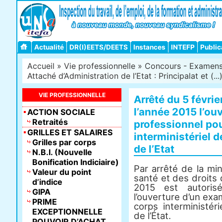
Actualité
DR(I)EETS/DEETS
Instances
INTEFP
Public
Accueil
»
Vie professionnelle
»
Concours - Examens -
Attaché d’Administration de l’Etat : Principalat et (...
VIE PROFESSIONNELLE
Arrêté du 5 févrie
l’année 2015 l’ou
ACTION SOCIALE
Retraités
professionnel pou
GRILLES ET SALAIRES
interministériel 
Grilles par corps
de l’Etat
N.B.I. (Nouvelle
Bonification Indiciaire)
Par arrêté de la min
Valeur du point
santé et des droits
d’indice
2015 est autoris
GIPA
l’ouverture d’un exa
PRIME
corps interministér
EXCEPTIONNELLE
de l’État.
POUVOIR D’ACHAT