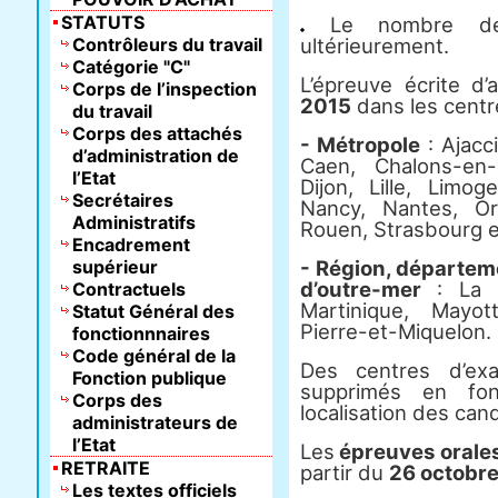
STATUTS
Le nombre de 
Contrôleurs du travail
ultérieurement.
Catégorie "C"
L’épreuve écrite d’
Corps de l’inspection
2015
dans les centr
du travail
Corps des attachés
- Métropole
: Ajacc
d’administration de
Caen, Chalons-en-
l’Etat
Dijon, Lille, Limog
Secrétaires
Nancy, Nantes, Orl
Administratifs
Rouen, Strasbourg e
Encadrement
supérieur
- Région, départemen
d’outre-mer
: La R
Contractuels
Martinique, Mayot
Statut Général des
Pierre-et-Miquelon.
fonctionnnaires
Code général de la
Des centres d’ex
Fonction publique
supprimés en fo
Corps des
localisation des can
administrateurs de
l’Etat
Les
épreuves orale
RETRAITE
partir du
26 octobre
Les textes officiels