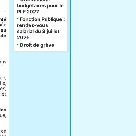
budgétaires pour le
PLF 2027
nté
Fonction Publique :
née
rendez-vous
 au
salarial du 8 juillet
 de
2026
Droit de grève
ans
en,
le,
es,
 et
les
ue,
 en