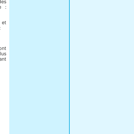
des
e :
 et
:
ont
lus
ant