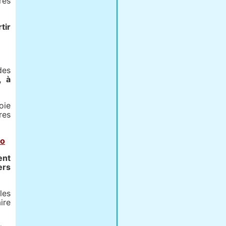
res
tir
des
, à
oie
res
do
ent
ers
les
ire