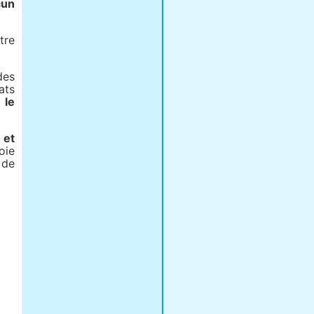
cun
tre
des
ats
 le
 et
oie
 de