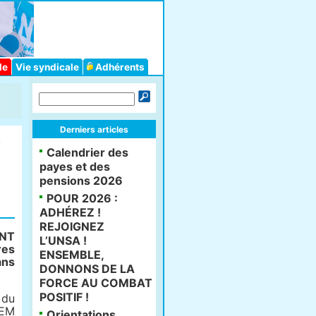
le
Vie syndicale
Adhérents
Derniers articles
e
Calendrier des
payes et des
pensions 2026
POUR 2026 :
ADHÉREZ !
REJOIGNEZ
ENT
L’UNSA !
res
ENSEMBLE,
ans
DONNONS DE LA
FORCE AU COMBAT
POSITIF !
 du
GEM
Orientations