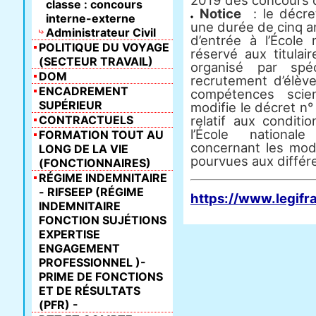
2019 des concours d
classe : concours
Notice
: le décre
interne-externe
une durée de cinq a
Administrateur Civil
d’entrée à l’École 
POLITIQUE DU VOYAGE
réservé aux titulai
(SECTEUR TRAVAIL)
organisé par spéc
DOM
recrutement d’élèv
ENCADREMENT
compétences scien
SUPÉRIEUR
modifie le décret 
CONTRACTUELS
relatif aux conditi
l’École nationale
FORMATION TOUT AU
concernant les mod
LONG DE LA VIE
pourvues aux différ
(FONCTIONNAIRES)
RÉGIME INDEMNITAIRE
- RIFSEEP (RÉGIME
https://www.legifr
INDEMNITAIRE
FONCTION SUJÉTIONS
EXPERTISE
ENGAGEMENT
PROFESSIONNEL )-
PRIME DE FONCTIONS
ET DE RÉSULTATS
(PFR) -