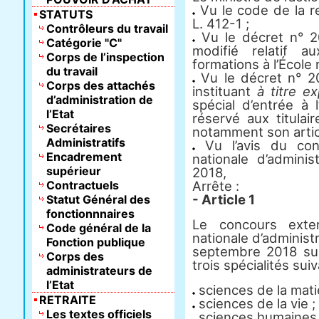
Vu le code de la r
STATUTS
L. 412-1 ;
Contrôleurs du travail
Vu le décret n° 
Catégorie "C"
modifié relatif a
Corps de l’inspection
formations à l’École 
du travail
Vu le décret n° 
Corps des attachés
instituant
à titre e
d’administration de
spécial d’entrée à l
l’Etat
réservé aux titulai
Secrétaires
notamment son artic
Administratifs
Vu l’avis du conse
Encadrement
nationale d’admini
supérieur
2018,
Contractuels
Arrête :
- Article 1
Statut Général des
fonctionnnaires
Le concours exter
Code général de la
nationale d’administr
Fonction publique
septembre 2018 sus
Corps des
trois spécialités sui
administrateurs de
l’Etat
sciences de la matiè
RETRAITE
sciences de la vie ;
Les textes officiels
sciences humaines e