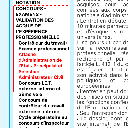
NOTATION
acquises pour l’a
CONCOURS -
confiées aux corps 
EXAMENS -
nationale d’administr
VALIDATION DES
L’entretien débute 
ACQUIS DE
10 minutes permett
et d’évoquer son 
L’EXPÉRIENCE
universitaires.
PROFESSIONNELLE
Il se poursuit par
Contrôleur du travail :
sur la reconnaissa
Examen professionnel
professionnelle r
Attaché
recherche et par 
d’Administration de
l’article L. 412-1 du
l’Etat : Principalat et
est également inter
Sélection
son activité dans l
Administrateur Civil
politiques et ad
Concours I.E.T.
européennes.
externe, interne et
L’entretien peut don
3ème voie
des mises en situat
Concours de
les fonctions confié
contrôleur du travail
de l’École nationale 
externe et interne
Seul l’entretien don
Cycle préparatoire au
Le dossier, dont l
concours d’inspecteur
site internet de l’