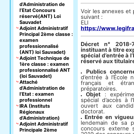
d’Administration de
l’Etat Concours
Voir les annexes et 
réservé(ANT) Loi
suivant :
Sauvadet
E
https://www.legifr
Adjoint Administratif
Principal 2ème classe :
examen
Décret n° 2018
professionnalisé
instituant à titre 
(ANT) loi Sauvadet)
spécial d’entrée à l
Adjoint Technique de
réservé aux titulai
1ère classe : examen
professionnalisé ANT
Publics concer
(loi Sauvadet)
d’entrée à l’École n
Attaché
français et étra
d’Administration de
préparatoires.
l’Etat : examen
Objet
: expérime
spécial d’accès à l’
professionnel
ouvert aux candid
IRA (Instituts
doctorat.
Régionaux
Entrée en vigueu
d’Administration)
lendemain de sa pu
Adjoint Administratif
concours externe 
Principale 2ème