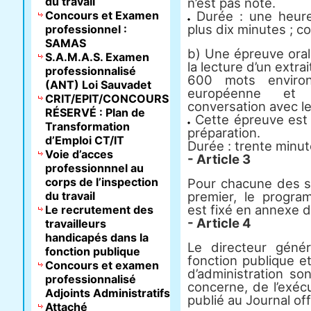
du travail
n’est pas noté.
Concours et Examen
Durée : une heure,
plus dix minutes ; co
professionnel :
SAMAS
b) Une épreuve oral
S.A.M.A.S. Examen
la lecture d’un extra
professionnalisé
600 mots environ 
(ANT) Loi Sauvadet
européenne et i
CRIT/EPIT/CONCOURS
conversation avec le 
RÉSERVÉ : Plan de
Cette épreuve est
Transformation
préparation.
d’Emploi CT/IT
Durée : trente minute
Voie d’acces
- Article 3
professionnnel au
corps de l’inspection
Pour chacune des sp
du travail
premier, le program
est fixé en annexe d
Le recrutement des
- Article 4
travailleurs
handicapés dans la
Le directeur génér
fonction publique
fonction publique et
Concours et examen
d’administration so
professionnalisé
concerne, de l’exéc
Adjoints Administratifs
publié au Journal off
Attaché