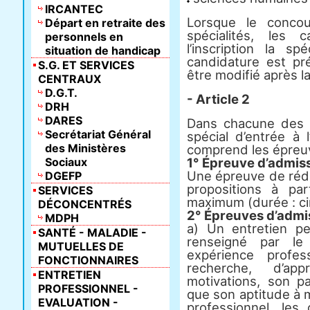
IRCANTEC
Lorsque le concou
Départ en retraite des
spécialités, les 
personnels en
l’inscription la sp
situation de handicap
candidature est pr
S.G. ET SERVICES
être modifié après la
CENTRAUX
D.G.T.
- Article 2
DRH
DARES
Dans chacune des s
Secrétariat Général
spécial d’entrée à l
des Ministères
comprend les épreuv
Sociaux
1° Épreuve d’admiss
Une épreuve de réda
DGEFP
propositions à pa
SERVICES
maximum (durée : cin
DÉCONCENTRÉS
2° Épreuves d’admi
MDPH
a) Un entretien pe
SANTÉ - MALADIE -
renseigné par le
MUTUELLES DE
expérience profe
FONCTIONNAIRES
recherche, d’ap
ENTRETIEN
motivations, son pa
PROFESSIONNEL -
que son aptitude à 
EVALUATION -
professionnel, le