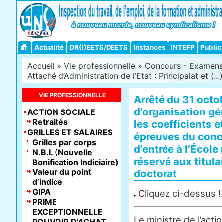
Actualité
DR(I)EETS/DEETS
Instances
INTEFP
Public
Accueil
»
Vie professionnelle
»
Concours - Examens -
Attaché d’Administration de l’Etat : Principalat et (...
VIE PROFESSIONNELLE
Arrêté du 31 octo
d’organisation gén
ACTION SOCIALE
Retraités
les coefficients 
GRILLES ET SALAIRES
épreuves du conc
Grilles par corps
d’entrée à l’École
N.B.I. (Nouvelle
réservé aux titul
Bonification Indiciaire)
Valeur du point
doctorat
d’indice
GIPA
Cliquez ci-dessus !
PRIME
EXCEPTIONNELLE
Le ministre de l’act
POUVOIR D’ACHAT