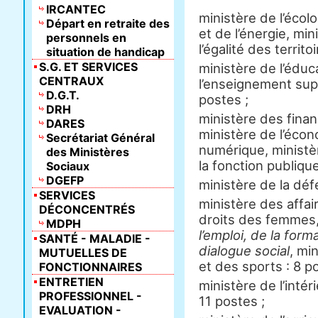
IRCANTEC
ministère de l’éco
Départ en retraite des
et de l’énergie, mi
personnels en
l’égalité des territo
situation de handicap
S.G. ET SERVICES
ministère de l’éduc
CENTRAUX
l’enseignement supé
D.G.T.
postes ;
DRH
ministère des fina
DARES
ministère de l’écono
Secrétariat Général
numérique, ministèr
des Ministères
la fonction publique
Sociaux
DGEFP
ministère de la déf
SERVICES
ministère des affai
DÉCONCENTRÉS
droits des femmes
MDPH
l’emploi, de la form
SANTÉ - MALADIE -
dialogue social
, min
MUTUELLES DE
et des sports : 8 p
FONCTIONNAIRES
ENTRETIEN
ministère de l’intér
PROFESSIONNEL -
11 postes ;
EVALUATION -