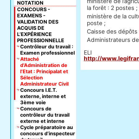
ministère de l’agric
NOTATION
la forêt : 2 postes ;
CONCOURS -
EXAMENS -
ministère de la cul
VALIDATION DES
poste ;
ACQUIS DE
Caisse des dépôts e
L’EXPÉRIENCE
Administrateurs de l
PROFESSIONNELLE
Contrôleur du travail :
E
Examen professionnel
http://www.legifra
Attaché
d’Administration de
l’Etat : Principalat et
Sélection
Administrateur Civil
Concours I.E.T.
externe, interne et
3ème voie
Concours de
contrôleur du travail
externe et interne
Cycle préparatoire au
concours d’inspecteur