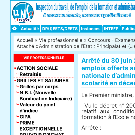
Actualité
DR(I)EETS/DEETS
Instances
INTEFP
Public
Accueil
»
Vie professionnelle
»
Concours - Examens -
Attaché d’Administration de l’Etat : Principalat et (...
VIE PROFESSIONNELLE
Arrêté du 30 juin
emplois offerts a
ACTION SOCIALE
Retraités
nationale d’admin
GRILLES ET SALAIRES
scolarité en déc
Grilles par corps
N.B.I. (Nouvelle
Le Premier ministre,
Bonification Indiciaire)
Valeur du point
Vu le décret n° 20
d’indice
relatif aux condit
GIPA
formation à l’Ecole n
PRIME
Arrête :
EXCEPTIONNELLE
POUVOIR D’ACHAT