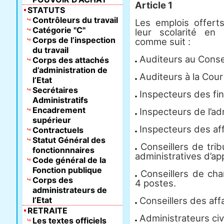
Article 1
STATUTS
Contrôleurs du travail
Les emplois offert
Catégorie "C"
leur scolarité en
Corps de l’inspection
comme suit :
du travail
Auditeurs au Conseil
Corps des attachés
d’administration de
Auditeurs à la Cour
l’Etat
Secrétaires
Inspecteurs des fin
Administratifs
Encadrement
Inspecteurs de l’adm
supérieur
Inspecteurs des affa
Contractuels
Statut Général des
Conseillers de trib
fonctionnnaires
administratives d’app
Code général de la
Fonction publique
Conseillers de cha
Corps des
4 postes.
administrateurs de
l’Etat
Conseillers des affa
RETRAITE
Administrateurs civi
Les textes officiels