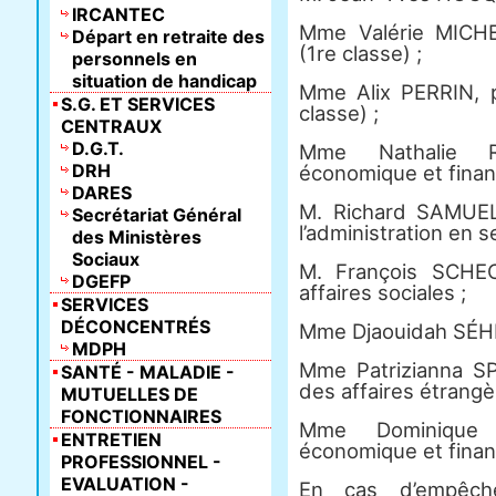
IRCANTEC
Mme Valérie MICHE
Départ en retraite des
(1re classe) ;
personnels en
situation de handicap
Mme Alix PERRIN, p
S.G. ET SERVICES
classe) ;
CENTRAUX
D.G.T.
Mme Nathalie R
DRH
économique et financ
DARES
M. Richard SAMUEL,
Secrétariat Général
l’administration en s
des Ministères
Sociaux
M. François SCHEC
DGEFP
affaires sociales ;
SERVICES
DÉCONCENTRÉS
Mme Djaouidah SÉHIL
MDPH
Mme Patrizianna S
SANTÉ - MALADIE -
des affaires étrangè
MUTUELLES DE
FONCTIONNAIRES
Mme Dominique V
ENTRETIEN
économique et financ
PROFESSIONNEL -
EVALUATION -
En cas d’empêch