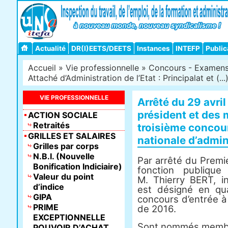
Actualité
DR(I)EETS/DEETS
Instances
INTEFP
Public
Accueil
»
Vie professionnelle
»
Concours - Examens -
Attaché d’Administration de l’Etat : Principalat et (...
VIE PROFESSIONNELLE
Arrêté du 29 avri
président et des
ACTION SOCIALE
Retraités
troisième concour
GRILLES ET SALAIRES
nationale d’admin
Grilles par corps
N.B.I. (Nouvelle
Par arrêté du Premie
Bonification Indiciaire)
fonction publiqu
Valeur du point
M. Thierry BERT, i
d’indice
est désigné en qua
GIPA
concours d’entrée à 
PRIME
de 2016.
EXCEPTIONNELLE
Sont nommés membre
POUVOIR D’ACHAT