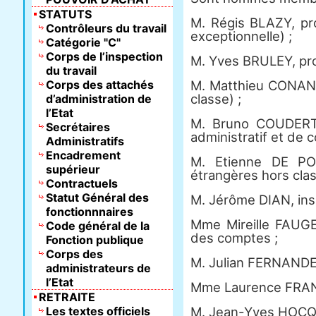
STATUTS
M. Régis BLAZY, pro
Contrôleurs du travail
exceptionnelle) ;
Catégorie "C"
Corps de l’inspection
M. Yves BRULEY, pro
du travail
Corps des attachés
M. Matthieu CONAN, 
classe) ;
d’administration de
l’Etat
M. Bruno COUDERT, 
Secrétaires
administratif et de c
Administratifs
Encadrement
M. Etienne DE PON
supérieur
étrangères hors clas
Contractuels
Statut Général des
M. Jérôme DIAN, ins
fonctionnnaires
Mme Mireille FAUGER
Code général de la
des comptes ;
Fonction publique
Corps des
M. Julian FERNANDEZ
administrateurs de
l’Etat
Mme Laurence FRANCE
RETRAITE
Les textes officiels
M. Jean-Yves HOCQU